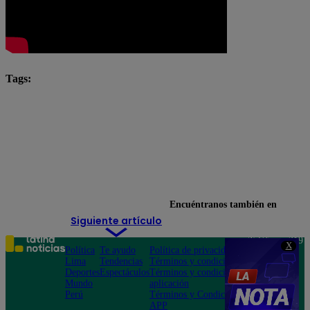
Tags:
El Gran Chef Famosos completo
El Gran Chef Famosos EN VIVO
El Gran Chef Famosos: La Academia
Jely Reátegui
José Peláez
Leslie Shaw
Encuéntranos también en
Siguiente artículo
Teléfono: 219
X
Política
Te ayudo
Política de privacidad
1000
Lima
Tendencias
Términos y condiciones
Av. San
Deportes
Espectáculos
Términos y condiciones
Felipe 968
Mundo
aplicación
Jesús María
Perú
Términos y Condiciones
APP