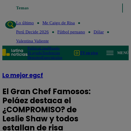
 Caigo de Risa
Temas
Perú Decide 2026
Fútbol peruano
Dólar
Valentina Va
Lo último
Me Caigo de Risa
Perú Decide 2026
Fútbol peruano
Dólar
Valentina Valiente
Política
Lima
Mundo
Te ayudo
Tendencias
TV en vivo
MENÚ
Deportes
Espectáculos
Lo mejor egcf
El Gran Chef Famosos:
Peláez destaca el
¿COMPROMISO? de
Leslie Shaw y todos
estallan de risa