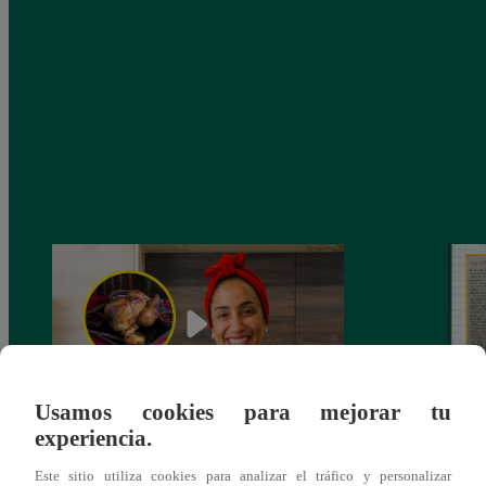
Usamos cookies para mejorar tu
experiencia.
¿Por qué Nelly Rossinelli se volvió viral
La ca
antes de Navidad?
conmo
Este sitio utiliza cookies para analizar el tráfico y personalizar