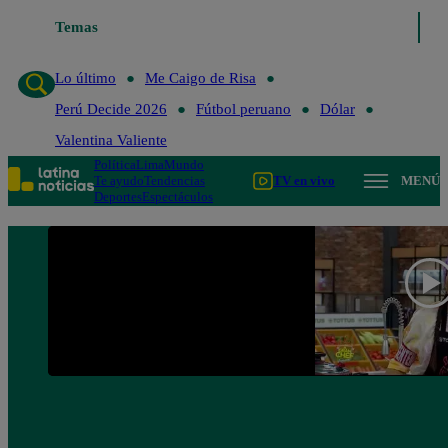
Lo último
Temas
Me Caigo de Risa
Perú Decide 2026
Fútbol peruano
Lo último
Me Caigo de Risa
Perú Decide 2026
Fútbol peruano
Dólar
Valentina Valiente
Política
Lima
Mundo
Te ayudo
Tendencias
TV en vivo
MENÚ
Deportes
Espectáculos