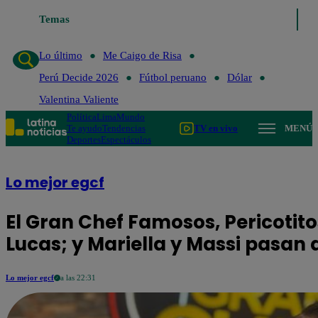
Temas
Lo último
Me Caigo de Risa
Perú Decide 2026
Lo último
Me Caigo de Risa
Perú Decide 2026
Fútbol peruano
Dólar
Valentina Valiente
Política
Lima
Mundo
Te ayudo
Tendencias
TV en vivo
MENÚ
Deportes
Espectáculos
Lo mejor egcf
El Gran Chef Famosos, Pericotitos:
Lucas; y Mariella y Massi pasan 
Lo mejor egcf
a las 22:31