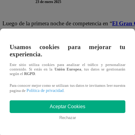
23 de enero 2025
Luego de la primera noche de competencia en “
El Gran 
conocer las tres duplas que pasaron directamente a la sigu
Noche de Sentencia. En esta ocasión, Bianca Bazo y su ma
Usamos cookies para mejorar tu
Mariella Zanetti y su hijo Massi fueron los beneficiados.
experiencia.
La primera dupla salvada de la noche fue Bianca y Alli gra
Este sitio utiliza cookies para analizar el tráfico y personalizar
contenido. Si estás en la
Unión Europea
, tus datos se gestionarán
actriz de “Papá en Apuros” gritó sumamente emocionada al
según el
RGPD
.
Para conocer mejor como se utilizan tus datos te invitamos leer nuestra
En tanto, la segunda pareja que se salvó de la Noche de 
Política de privacidad
pagina de
.
“Yeee, pasamos mamá”
, festejó el pequeño.
“Yo confiab
Aceptar Cookies
Rechazar