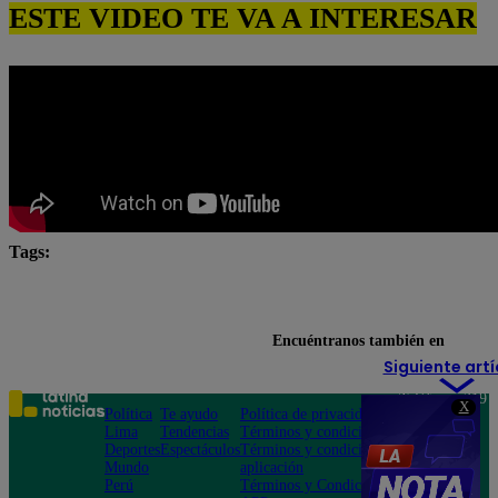
ESTE VIDEO TE VA A INTERESAR
Tags:
Allison Pastor
Bianca Bazo
El Gran Chef Famos
El Gran Chef Famosos EN VIVO
El gran chef famosos
Encuéntranos también en
Siguiente artí
Teléfono: 219
X
Política
Te ayudo
Política de privacidad
1000
Lima
Tendencias
Términos y condiciones
Av. San
Deportes
Espectáculos
Términos y condiciones
Felipe 968
Mundo
aplicación
Jesús María
Perú
Términos y Condiciones