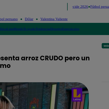
Lo último
Me Caigo de Risa
Perú Decide 2026
Fútbol perua
bol peruano
Dólar
Valentina Valiente
lítica
Lima
Mundo
Te ayudo
Tendencias
Deportes
Espectáculos
Más
resenta arroz CRUDO pero un
omo