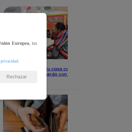
detalles
Unión Europea
, tus
.
 privacidad
Revisa con tu DNI si tu casa califica
como pobre, de acuerdo con el Sisfoh
Rechazar
Te ayudo
25 de mayo 2026