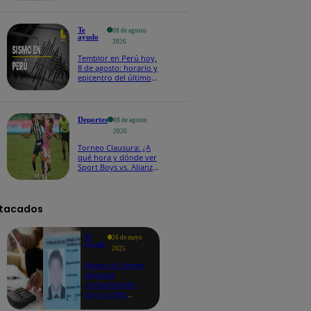
Te
08 de agosto
ayudo
2026
Temblor en Perú hoy,
8 de agosto: horario y
epicentro del último
sismo, según IGP
Deportes
08 de agosto
2026
Torneo Clausura: ¿A
qué hora y dónde ver
Sport Boys vs. Alianza
Lima por la fecha 4?
tacados
Te
26 de mayo
ayudo
2025
Revisa si tienes
deudas
consultando
con tu DNI:
aquí los