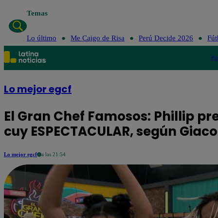
Temas
Lo último
Me Caigo de Risa
Perú Decide 2026
Fút
Po
Lo mejor egcf
El Gran Chef Famosos: Phillip p
cuy ESPECTACULAR, según Giac
Lo mejor egcf
a las 21:54