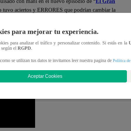
guisado con maní en el nuevo episodio de “
El Gran
ico tuvo aciertos y ERRORES que podrían cambiar la
ies para mejorar tu experiencia.
ó sobre el resultado presentado por Phillip. “
Está
tá ligeramente salado. Pero el guiso está
ookies para analizar el tráfico y personalizar contenido. Si estás en la
n según el
RGPD
.
como se utilizan tus datos te invitamos leer nuestra pagina de
Política de
 lamentó. “Asu, faltó un poquito el arroz. Ahhhh,
Aceptar Cookies