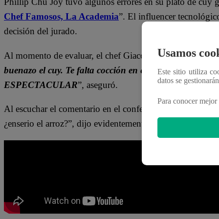
Phillip Chu Joy tuvo algunos errores en su plato de cuy 
Chef Famosos, La Academia
”. El influencer tecnológ
decisión del jurado.
Usamos cook
Al momento de evaluar, el chef Giacomo Bocchio se sincer
buenazo el cuy. Te falta cocción en el arroz Phillip, y es
Este sitio utiliza c
datos se gestionará
ESPECTACULAR
”, aseguró.
Para conocer mejor 
Al escuchar el comentario en el confesionario, Phillip se
¿enserio el arroz?”, dijo evidentemente frustrado.