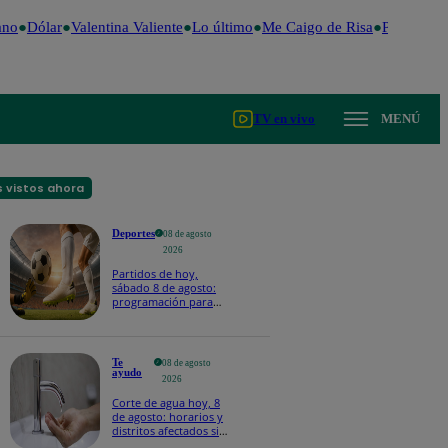
no
Dólar
Valentina Valiente
Lo último
Me Caigo de Risa
Perú Decid
TV en vivo
MENÚ
 vistos ahora
Deportes
08 de agosto
2026
Partidos de hoy,
sábado 8 de agosto:
programación para
ver fútbol EN VIVO
Te
08 de agosto
ayudo
2026
Corte de agua hoy, 8
de agosto: horarios y
distritos afectados sin
el servicio de Sedapal