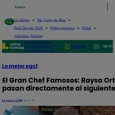
o de Risa
Temas
Perú Decide 2026
Fútbol peruano
Dólar
Valentina Valient
Lo último
Me Caigo de Risa
Perú Decide 2026
Fútbol peruano
Dólar
Valentina Valiente
Política
Lima
Mundo
Te ayudo
Tendencias
TV en vivo
MENÚ
Deportes
Espectáculos
Lo mejor egcf
El Gran Chef Famosos: Raysa Ort
pasan directamente al siguiente
Lo mejor egcf
a las 21:53