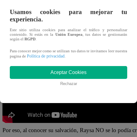
08 de noviembre 2024
Usamos cookies para mejorar tu
experiencia.
Raysa Ortiz y Tito Vega SORPRENDIERON al jurado de
Este sitio utiliza cookies para analizar el tráfico y personalizar
trabajo como dupla. Ambos alumnos deleitaron los paladar
contenido. Si estás en la
Unión Europea
, tus datos se gestionarán
según el
RGPD
.
su pase directo al siguiente ciclo de la competencia culina
Para conocer mejor como se utilizan tus datos te invitamos leer nuestra
Política de privacidad
pagina de
.
Al igual que Cotito y Anthony Chávez, Raysa y Tito tuvier
proceso.
Aceptar Cookies
Rechazar
Por eso, al conocer su salvación, Raysa NO se lo podía 