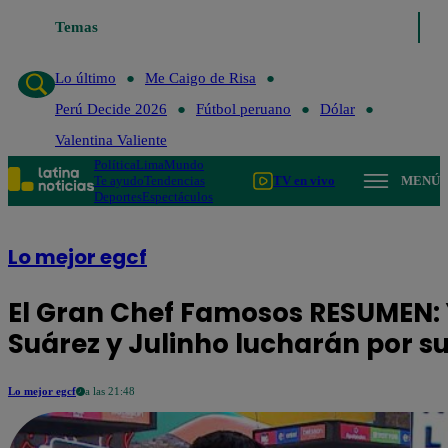
igo de Risa
Temas
Perú Decide 2026
Fútbol peruano
Dólar
Valentina Valie
Lo último
Me Caigo de Risa
Perú Decide 2026
Fútbol peruano
Dólar
Valentina Valiente
Política
Lima
Mundo
Te ayudo
Tendencias
TV en vivo
MENÚ
Deportes
Espectáculos
Lo mejor egcf
El Gran Chef Famosos RESUMEN: 
Suárez y Julinho lucharán por 
Lo mejor egcf
a las 21:48