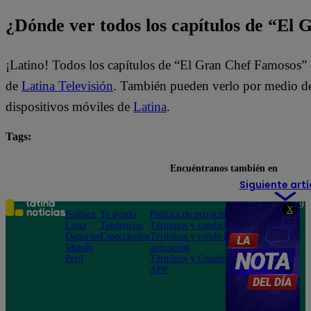
¿Dónde ver todos los capítulos de “El
¡Latino! Todos los capítulos de “El Gran Chef Famosos” 
de
Latina Televisión
. También pueden verlo por medio del
dispositivos móviles de
Latina
.
Tags:
destacada minuto
El Gran Chef Famosos
Encuéntranos también en
Siguiente artí
Teléfono: 219
X
Política
Te ayudo
Política de privacidad
1000
Lima
Tendencias
Términos y condiciones
Av. San
Deportes
Espectáculos
Términos y condiciones
Felipe 968
Mundo
aplicación
Jesús María
Perú
Términos y Condiciones
APP