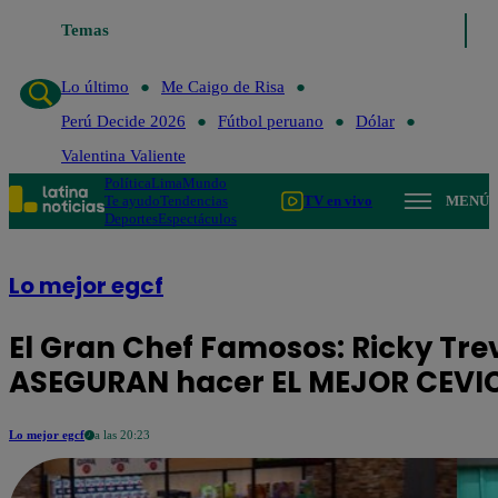
Lo último
Temas
Me Caigo de Risa
Perú Decide 2026
Fútbol peruano
D
Lo último
Me Caigo de Risa
Perú Decide 2026
Fútbol peruano
Dólar
Valentina Valiente
Política
Lima
Mundo
Te ayudo
Tendencias
TV en vivo
MENÚ
Deportes
Espectáculos
Lo mejor egcf
El Gran Chef Famosos: Ricky Tre
ASEGURAN hacer EL MEJOR CEVI
Lo mejor egcf
a las 20:23