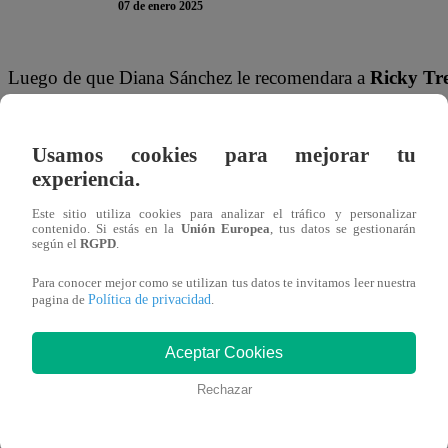
07 de enero 2025
Luego de que Diana Sánchez le recomendara a
Ricky Tre
Chef Famosos, La Súper Revancha
, algunos jurados s
Usamos cookies para mejorar tu
“No sería la primera vez de Ricky trabajando con produ
experiencia.
es exactamente lo mismo, pero el tratamiento es similar
Este sitio utiliza cookies para analizar el tráfico y personalizar
contenido. Si estás en la
Unión Europea
, tus datos se gestionarán
En cuanto a
Diana Sánche
z, Masías reconoció que es u
según el
RGPD
.
presentar el mejor plato.
“Ha tenido buenos resultados con
Para conocer mejor como se utilizan tus datos te invitamos leer nuestra
travesura”
, señaló el jurado.
Política de privacidad
pagina de
.
“Me conoces, pícaro, basta ya. Es 2025, nuestra relaci
Aceptar Cookies
presencia de Fernando tengo mis dudas, pero tranquil
Rechazar
Fernando Vera, el jurado invitado de la noche.