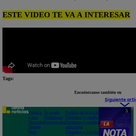
ESTE VIDEO TE VA A INTERESAR
Tags:
Diana Sánchez
El Gran Chef
Ricky Trevitazzo
Encuéntranos también en
Siguiente artí
Teléfono: 219
X
Política
Te ayudo
Política de privacidad
1000
Lima
Tendencias
Términos y condiciones
Av. San
Deportes
Espectáculos
Términos y condiciones
Felipe 968
Mundo
aplicación
Jesús María
Perú
Términos y Condiciones