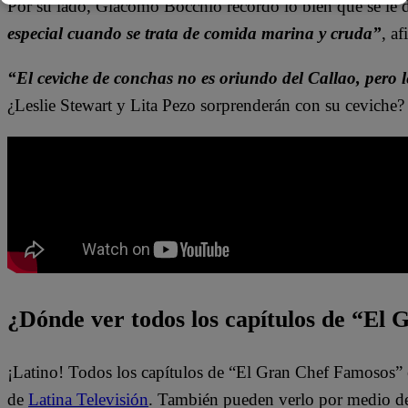
Por su lado, Giacomo Bocchio recordó lo bien que se le 
especial cuando se trata de comida marina y cruda”
, a
“El ceviche de conchas no es oriundo del Callao, pero l
¿Leslie Stewart y Lita Pezo sorprenderán con su ceviche?
¿Dónde ver todos los capítulos de “El
¡Latino! Todos los capítulos de “El Gran Chef Famosos” 
de
Latina Televisión
. También pueden verlo por medio d