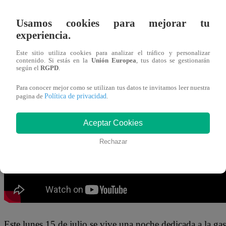
15 de julio 2024
Usamos cookies para mejorar tu
experiencia.
Santiago Suárez
deleitó los oídos de todos los presentes 
cantar un sencillo que es todo un éxito en redes sociales
Este sitio utiliza cookies para analizar el tráfico y personalizar
contenido. Si estás en la
Unión Europea
, tus datos se gestionarán
Tropical.
según el
RGPD
.
Para conocer mejor como se utilizan tus datos te invitamos leer nuestra
El participante, en medio de la tensión que se vivía en la
Política de privacidad
pagina de
.
sueño/Y todavía no entiendo/Me hizo volar tan alto, me 
Aceptar Cookies
Rechazar
Este lunes 15 de julio se vive una noche dedicada a la 