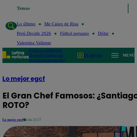
Temas
Lo último
Me Caigo de 
Lo último
Me Caigo de Risa
Perú Decide 2026
Fútbol peruano
Dólar
Valentina Valiente
Política
Lima
Mundo
Te ayudo
Tendencias
TV en vivo
MENÚ
Deportes
Espectáculos
Lo mejor egcf
El Gran Chef Famosos: ¿Santiago
ROTO?
Lo mejor egcf
a las 21:17