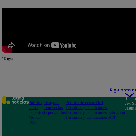
Tags:
El Gran Chef
El Gran Chef Famosos
El Gran C
El gran chef famosos pericotitos
El Gran Chef Famoso
Siguiente a
Teléf
Política
Te ayudo
Política de privacidad
Av. Sa
Lima
Tendencias
Términos y condiciones
Jesús 
Deportes
Espectáculos
Términos y condiciones aplicación
Mundo
Términos y Condiciones APP
Perú