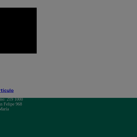
hef Famosos completo
s resumen
rtículo
ono: 219 1000
n Felipe 968
María