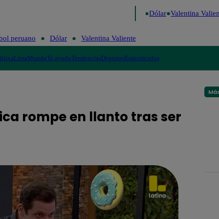
go de Risa
Perú Decide 2026
Fútbol peruano
Dólar
Valentina Valient
bol peruano
Dólar
Valentina Valiente
lítica
Lima
Mundo
Te ayudo
Tendencias
Deportes
Espectáculos
Más
ica rompe en llanto tras ser