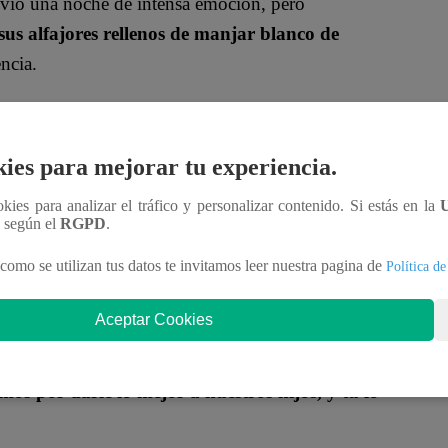
vivió una noche de intensa emoción, pero
sus alfajores rellenos de manjar blanco de
ncia.
 con qué se quedaba de la experiencia
si le
e gusta un poco más la cocina, pero sobre todo
ies para mejorar tu experiencia.
ookies para analizar el tráfico y personalizar contenido. Si estás en la
a gustado mucho conocer a todos y tener más
n según el
RGPD
.
e estar mucho tiempo conmigo”
, conmoviendo a
como se utilizan tus datos te invitamos leer nuestra pagina de
Política de
Aceptar Cookies
que
Shirley y Sky eran la dupla eliminada
.
Nelly
do la gran conexión entre madre e hija:
“Es bonito
os por darle lo mejor a nuestros hijos, y tú lo