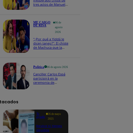
inesperado chiste de
tres actos de Manuel
Gold que hizo
explotar a todo el set
ME CAIGO
06 de
DE RISA
agosto
2026
"¿Por qué a Yiddá le
dicen tango?": El chiste
de Machuca que la
hizo reaccionar así en
Me caigo de risa
Política
06 de agosto 2026
Canciller Carlos Espá
participirá en la
ceremonia de
posesión presidencial
de Abelardo de la
Espriella en Colombia
tacados
Te
26 de mayo
ayudo
2025
Revisa si tienes
deudas