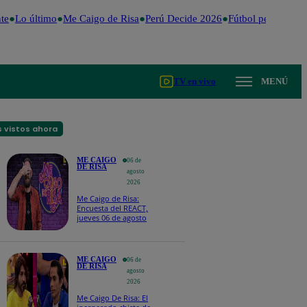
e
Lo último
Me Caigo de Risa
Perú Decide 2026
Fútbol peruano
Dó
TV en vivo
MENÚ
 vistos ahora
ME CAIGO
06 de
DE RISA
agosto
2026
Me Caigo de Risa:
Encuesta del REACT,
jueves 06 de agosto
ME CAIGO
06 de
DE RISA
agosto
2026
Me Caigo De Risa: El