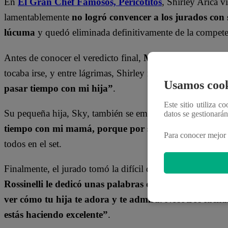
En
El Gran Chef Famosos,
Pericotitos
, Shirley Arica 
lamentablemente
no logró convencer a los jurados con 
lúcuma
y quedó eliminada definitivamente de la compete
Antes de conocer el veredicto final,
Machuca le preguntó
tocaba irse, y entre lágrimas, Shirley respondió:
“Ahora m
Usamos cook
pasar tiempo con mi hija”
.
Este sitio utiliza c
Su pequeña hija, Sky, también se emocionó y dijo:
“Me h
datos se gestionará
tiempo con mi mamá, porque por su trabajo no pued
Para conocer mejor 
todos en el set.
Finalmente, el jurado tomó la difícil decisión y anunció 
Rossinelli le dedicó unas palabras de aliento
, resaltan
ver cómo tu hija te adora y te admira. Nosotros lucham
estás haciendo excelente”
.