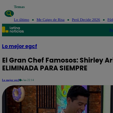
Temas
Lo último
Me Cai
Lo último
Me Caigo de Risa
Perú Decide 2026
Fút
Po
Lo mejor egcf
El Gran Chef Famosos: Shirley Ar
ELIMINADA PARA SIEMPRE
Lo mejor egcf
a las 22:14