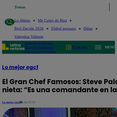
Temas
Lo último
Me Caigo de R
Lo último
Me Caigo de Risa
Perú Decide 2026
Fútbol peruano
Dólar
Valentina Valiente
Política
Lima
Mundo
Te ayudo
Tendencias
TV en vivo
MENÚ
Deportes
Espectáculos
Lo mejor egcf
El Gran Chef Famosos: Steve Pal
nieta: “Es una comandante en la
Lo mejor egcf
a las 22:53