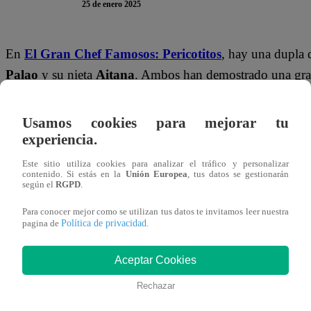
25 de enero 2025
En
El Gran Chef Famosos: Pericotitos
, hay una dupla 
Palao
y su nieta
Aitana
. Ambos han demostrado una gran
logrando grandes resultados que les han permitido destac
Usamos cookies para mejorar tu
Tras una pequeña broma con
Armando Machuca
, el ma
experiencia.
habilidades de su nieta.
“La estoy pasando bien, es un 
Este sitio utiliza cookies para analizar el tráfico y personalizar
comentó Steve, visiblemente emocionado. A lo que Machu
contenido. Si estás en la
Unión Europea
, tus datos se gestionarán
según el
RGPD
.
veces el ayudante parece usted”
.
Para conocer mejor como se utilizan tus datos te invitamos leer nuestra
Política de privacidad
pagina de
.
Steve, siempre cariñoso, agregó:
“Le hago caso en todo l
una comandante”
, refiriéndose al orden y la disciplina
Aceptar Cookies
¿Qué tan lejos llegarán
Steve
y
Aitana
en la competencia
Rechazar
con su impecable trabajo en equipo? No te pierdas las so