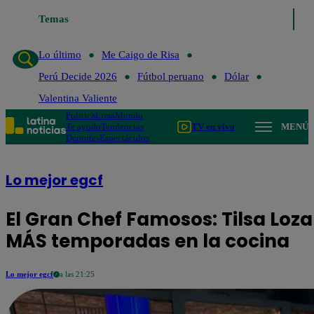
Temas
Lo último
Me Caigo de Risa
Perú D
Lo último
Me Caigo de Risa
Perú Decide 2026
Fútbol peruano
Dólar
Valentina Valiente
Política
Lima
Mundo
Te ayudo
Tendencias
TV en vivo
MENÚ
Deportes
Espectáculos
Lo mejor egcf
El Gran Chef Famosos: Tilsa Loza
MÁS temporadas en la cocina
Lo mejor egcf
a las 21:25