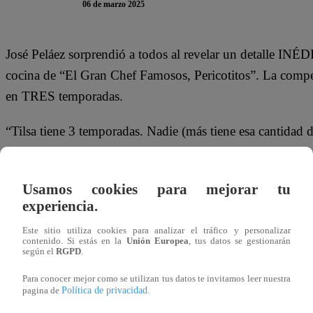
06 de marzo 2025
José Peláez sorprendió a todos al revelar un detalle INÉD
cocina de “El Gran Chef Famosos, Pericotitos”. La compet
en TRES temporadas.
“Tilsa tiene 3 temporadas. Nadie (más tiene esa cantidad d
“¿Ah sí? No, mentira”, respondió la modelo, sorprendida 
“La participante con más temporadas en la historia de El
Usamos cookies para mejorar tu
experiencia.
Peláez EN VIVO. “Qué vergüenza porque no gano hasta aho
Tilsa.
Este sitio utiliza cookies para analizar el tráfico y personalizar
contenido. Si estás en la
Unión Europea
, tus datos se gestionarán
según el
RGPD
.
Como se recuerda, la primera participación de Tilsa Loza
Para conocer mejor como se utilizan tus datos te invitamos leer nuestra
Famosos”. De ahí regresó en la quinta edición para “La 
Política de privacidad
pagina de
.
ahora lucha por la Olla de Oro en la temporada de “Pericot