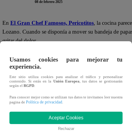
08 de febrero 2025
En
El Gran Chef Famosos,
Pericotitos
, la cocina parec
Lozano. Cuando se disponía a mover su bandeja de papas,
gritar del dolor.
“Se quemó, se quemó”
, notó la jurado Nelly Rossinelli.
Usamos cookies para mejorar tu
Mazzetti hizo una importante pregunta.
“¿Con qué se qu
experiencia.
Este sitio utiliza cookies para analizar el tráfico y personalizar
De inmediato, el recuerdo de Tilsa sufriendo por su quem
contenido. Si estás en la
Unión Europea
, tus datos se gestionarán
según el
RGPD
.
manjar hirviendo, se le reventó la lata que acaba de salir
brazo y siguió cocinando. Tenía que ir a la clínica y no
Para conocer mejor como se utilizan tus datos te invitamos leer nuestra
Política de privacidad
pagina de
.
Aceptar Cookies
Rechazar