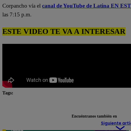
Corpancho vía el
canal de YouTube de Latina EN E
las 7:15 p.m.
ESTE VIDEO TE VA A INTERESAR
Tags:
El Gran Chef
El Gran Chef Famosos
El Gran C
El Gran Chef Famosos EN VIVO
El gran chef famosos
Encuéntranos también en
Siguiente artí