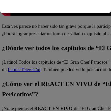
Esta vez parece no haber sido tan grave porque la partic
¿Podrá lograr presentar un lomo de saltado exquisito al la
¿Dónde ver todos los capítulos de “El
¡Latino! Todos los capítulos de “El Gran Chef Famosos” 
de
Latina Televisión
. También pueden verlo por medio d
¿Cómo ver el REACT EN VIVO de “El
Pericotitos”?
¡No te pierdas el
REACT EN VIVO
de “El Gran Chef 