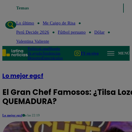
Temas
Lo último
Me Caigo de Risa
Perú Decide 2026
Fút
Lo último
Me Caigo de Risa
Perú Decide 2026
Fútbol peruano
Dólar
Valentina Valiente
Política
Lima
Mundo
Te ayudo
Tendencias
TV en vivo
MENÚ
Deportes
Espectáculos
Lo mejor egcf
El Gran Chef Famosos: ¿Tilsa Lo
QUEMADURA?
Lo mejor egcf
a las 22:19