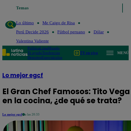
Temas
Lo último
Me Caigo de Risa
Perú Decide 202
Lo último
Me Caigo de Risa
Perú Decide 2026
Fútbol peruano
Dólar
Valentina Valiente
Política
Lima
Mundo
Te ayudo
Tendencias
TV en vivo
MENÚ
Deportes
Espectáculos
Lo mejor egcf
El Gran Chef Famosos: Tito Vega
en la cocina, ¿de qué se trata?
Lo mejor egcf
a las 20:33