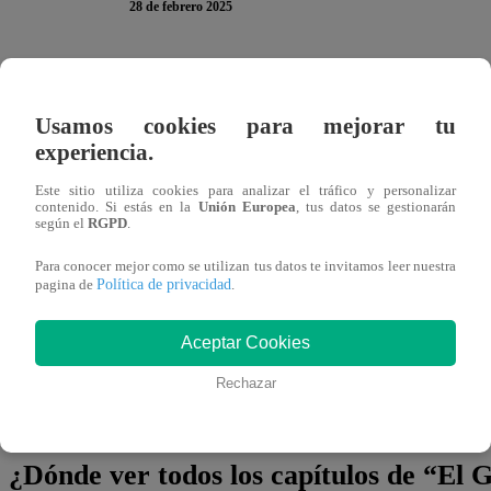
28 de febrero 2025
En
El Gran Chef Famosos,
Pericotitos
,
Tito Vega volv
problemas en el pasado: la sangrecita
. El participante,
Usamos cookies para mejorar tu
experiencia.
revivió una experiencia no tan grata de su primera tempo
Este sitio utiliza cookies para analizar el tráfico y personalizar
“Una vez en el programa hice pan con sangrecita y n
contenido. Si estás en la
Unión Europea
, tus datos se gestionarán
según el
RGPD
.
que ahora sea diferente”
, comentó Tito, visiblemente pe
Para conocer mejor como se utilizan tus datos te invitamos leer nuestra
Política de privacidad
pagina de
.
A pesar del reto, el finalista en su primera temporada en 
desempeño y demostrar que podía superar su miedo a este
Aceptar Cookies
¿Habrá logrado sorprender al jurado con su plato? ¿Se red
Rechazar
Gran Chef Famosos: Pericotitos y descubre cómo le fue a 
¿Dónde ver todos los capítulos de “El