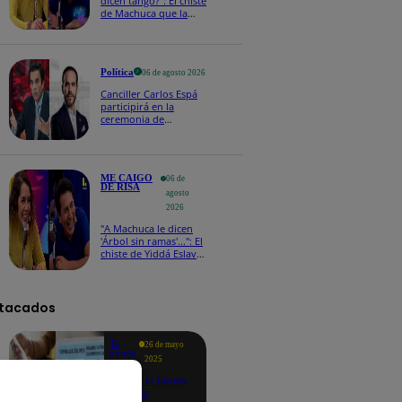
dicen tango?": El chiste
de Machuca que la
hizo reaccionar así en
Me caigo de risa
Política
06 de agosto 2026
Canciller Carlos Espá
participirá en la
ceremonia de
posesión presidencial
de Abelardo de la
Espriella en Colombia
ME CAIGO
06 de
DE RISA
agosto
2026
"A Machuca le dicen
'Árbol sin ramas'...": El
chiste de Yiddá Eslava
que hizo explotar de
risa a todos
tacados
Te
26 de mayo
ayudo
2025
Revisa si tienes
deudas