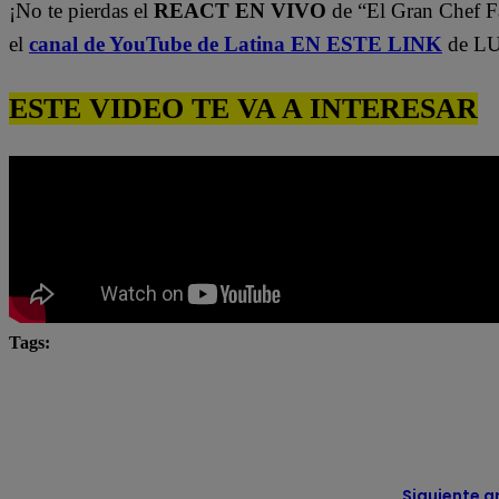
¡No te pierdas el
REACT EN VIVO
de “El Gran Chef 
el
canal de YouTube de Latina EN ESTE LINK
de LU
ESTE VIDEO TE VA A INTERESAR
Tags:
El Gran Chef
El Gran Chef Famosos
El Gran C
El Gran Chef Famosos EN VIVO
El Gran Chef Famo
El Gran Chef React
Siguiente a