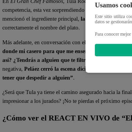
En
El Gran Chef Famosos
, Tula Rodríguez volvió a demo
Usamos cook
competencia, esta vez sorprendiendo a todos con su conoc
Este sitio utiliza c
mencionó el ingrediente principal,
la participante se ad
datos se gestionará
correctamente el nombre del plato.
Para conocer mejor 
Más adelante, en conversación con el chef Peláez,
Tula c
donde mi casero para que me enseñe a cortar el riñón
así? ¿Tendrás a alguien que te filtra las recetas?”
, res
negativa,
Peláez cerró la escena diciendo en broma: “
tener que despedir a alguien”
.
¿Será que Tula ya tiene el camino asegurado hacia la final
impresionar a los jurados? ¡No te pierdas el próximo epi
¿Cómo ver el REACT EN VIVO de “El