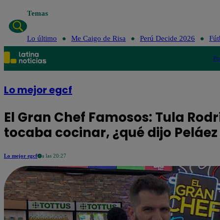
Temas
Lo último
Me Caigo de Risa
Perú Decid
Lo último
Me Caigo de Risa
Perú Decide 2026
Fút
Po
Lo mejor egcf
El Gran Chef Famosos: Tula Rodr
tocaba cocinar, ¿qué dijo Peláez
Lo mejor egcf
a las 20:27