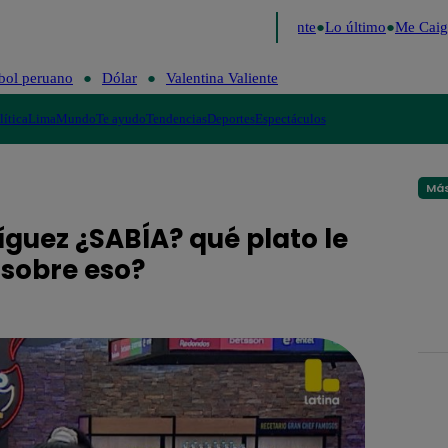
e 2026
Fútbol peruano
Dólar
Valentina Valiente
Lo último
Me Caigo
bol peruano
Dólar
Valentina Valiente
lítica
Lima
Mundo
Te ayudo
Tendencias
Deportes
Espectáculos
Más
íguez ¿SABÍA? qué plato le
 sobre eso?