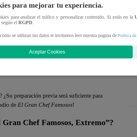
strar por qué es una de las favoritas de la
ies para mejorar tu experiencia.
imiento previo sobre la receta del día. Apenas se
ookies para analizar el tráfico y personalizar contenido. Si estás en la
elantó diciendo: “Al vino”
, adivinando
n según el
RGPD
.
como se utilizan tus datos te invitamos leer nuestra pagina de
Política de
onfesó
:
“Te cuento que hace algunos días fui
Aceptar Cookies
”
, dejando sorprendido al jurado.
“¿Qué? ¿Cómo
pondió Peláez con humor. Ante la risa de Tula y su
Me quedo más tranquilo, sino pensé que íbamos a
? ¿Su preparación previa será suficiente para
sodio de
El Gran Chef Famosos
!
 Gran Chef Famosos, Extremo”?