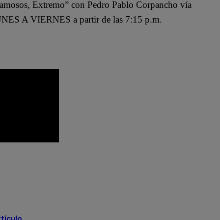
Famosos, Extremo” con Pedro Pablo Corpancho vía
NES A VIERNES a partir de las 7:15 p.m.
hef Famosos completo
sos Extremo
El Gran Chef Famosos resumen
rtículo