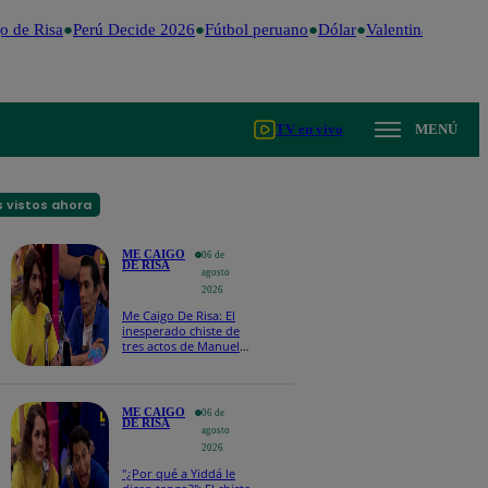
 de Risa
Perú Decide 2026
Fútbol peruano
Dólar
Valentina Valiente
TV en vivo
MENÚ
 vistos ahora
ME CAIGO
06 de
DE RISA
agosto
2026
Me Caigo De Risa: El
inesperado chiste de
tres actos de Manuel
Gold que hizo
explotar a todo el set
ME CAIGO
06 de
DE RISA
agosto
2026
"¿Por qué a Yiddá le