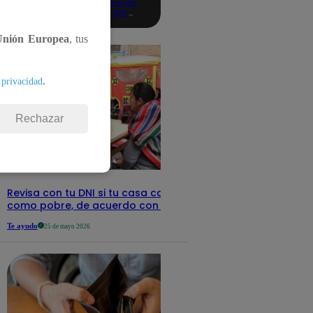
consultando
con tu DNI:
aquí los
detalles
Unión Europea
, tus
.
 privacidad
Rechazar
Revisa con tu DNI si tu casa califica
como pobre, de acuerdo con el Sisfoh
Te ayudo
25 de mayo 2026