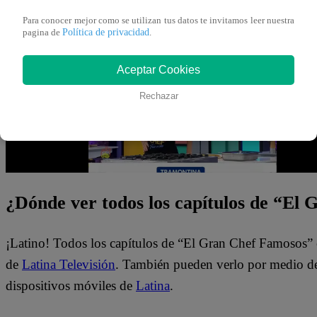
ausentarse por algunos días. Además, un chef invitado lleg
Para conocer mejor como se utilizan tus datos te invitamos leer nuestra
Política de privacidad
pagina de
.
participantes.
Aceptar Cookies
Rechazar
¿Dónde ver todos los capítulos de “El
¡Latino! Todos los capítulos de “El Gran Chef Famosos” 
de
Latina Televisión
. También pueden verlo por medio del
dispositivos móviles de
Latina
.