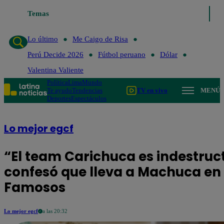
Temas
Lo último
Me Caigo de R
Lo último
Me Caigo de Risa
Perú Decide 2026
Fútbol peruano
Dólar
Valentina Valiente
Política
Lima
Mundo
Te ayudo
Tendencias
TV en vivo
MENÚ
Deportes
Espectáculos
Lo mejor egcf
“El team Carichuca es indestruc
confesó que lleva a Machuca en 
Famosos
Lo mejor egcf
a las 20:32