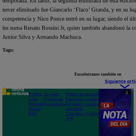
temporada. En tanto, la segunda eliminada de esta edició
tercer eliminado fue Giancarlo ‘Flaco’ Granda, y en su lu
competencia y Nico Ponce entró en su lugar, siendo el últ
les suma Renato Rossini Jr, quien también abandonó la c
Junior Silva y Armando Machuca.
Tags:
Armando Machuca
destacada minuto
El Gran 
El Gran Chef Famosos: La Revancha
Mauricio Meson
Encuéntranos también en
Siguiente artí
Teléfono: 219
X
Política
Te ayudo
Política de privacidad
1000
Lima
Tendencias
Términos y condiciones
Av. San
Deportes
Espectáculos
Términos y condiciones
Felipe 968
Mundo
aplicación
Jesús María
Perú
Términos y Condiciones
APP