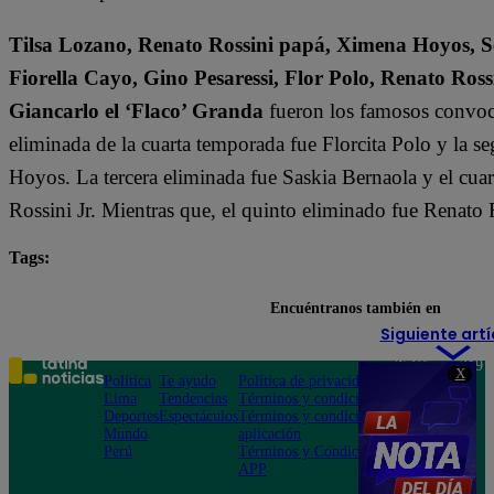
Tilsa Lozano, Renato Rossini papá, Ximena Hoyos, Se
Fiorella Cayo, Gino Pesaressi, Flor Polo, Renato Ross
Giancarlo el ‘Flaco’ Granda
fueron los famosos convoca
eliminada de la cuarta temporada fue Florcita Polo y la s
Hoyos. La tercera eliminada fue Saskia Bernaola y el cua
Rossini Jr. Mientras que, el quinto eliminado fue Renato 
Tags:
destacada minuto
El Gran Chef Famosos
Encuéntranos también en
Siguiente artí
Teléfono: 219
X
Política
Te ayudo
Política de privacidad
1000
Lima
Tendencias
Términos y condiciones
Av. San
Deportes
Espectáculos
Términos y condiciones
Felipe 968
Mundo
aplicación
Jesús María
Perú
Términos y Condiciones
APP