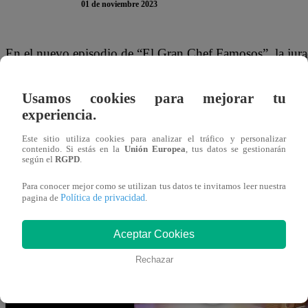
01 de noviembre 2023
En el nuevo episodio de “El Gran Chef Famosos”, la jurad
ante las cámaras: extraña a Renato Rossini y a su hijo Re
eliminados de la competencia de Latina.
Usamos cookies para mejorar tu
experiencia.
“Primero desde aquí todo mi cariño a Renato que nos ha d
Este sitio utiliza cookies para analizar el tráfico y personalizar
‘mamá de los pericotitos’ a Peláez.
contenido. Si estás en la
Unión Europea
, tus datos se gestionarán
según el
RGPD
.
Este miércoles 1 de noviembre, Christian Ysla, Fiorella 
Para conocer mejor como se utilizan tus datos te invitamos leer nuestra
Política de privacidad
pagina de
.
enfrentan en la cocina de “El Gran Chef Famosos” para de
Sentencia.
Aceptar Cookies
Rechazar