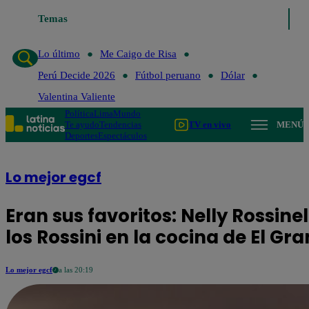
Lo último
Temas
Me Caigo de Risa
Perú Decide 2026
Fútbol perua
Lo último
Me Caigo de Risa
Perú Decide 2026
Fútbol peruano
Dólar
Valentina Valiente
Política
Lima
Mundo
Te ayudo
Tendencias
TV en vivo
MENÚ
Deportes
Espectáculos
Lo mejor egcf
Eran sus favoritos: Nelly Rossine
los Rossini en la cocina de El G
Lo mejor egcf
a las 20:19