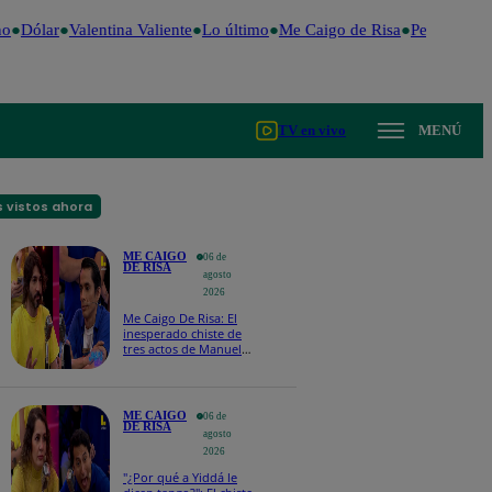
Dólar
Valentina Valiente
Lo último
Me Caigo de Risa
Perú Decide 
TV en vivo
MENÚ
 vistos ahora
ME CAIGO
06 de
DE RISA
agosto
2026
Me Caigo De Risa: El
inesperado chiste de
tres actos de Manuel
Gold que hizo
explotar a todo el set
ME CAIGO
06 de
DE RISA
agosto
2026
"¿Por qué a Yiddá le