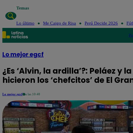
Temas
Lo último
Me Caigo de Risa
Perú Decide 2026
Fút
Po
Lo mejor egcf
¿Es ‘Alvin, la ardilla’?: Peláez y
hicieron los ‘chefcitos’ de El G
Lo mejor egcf
a las 10:48