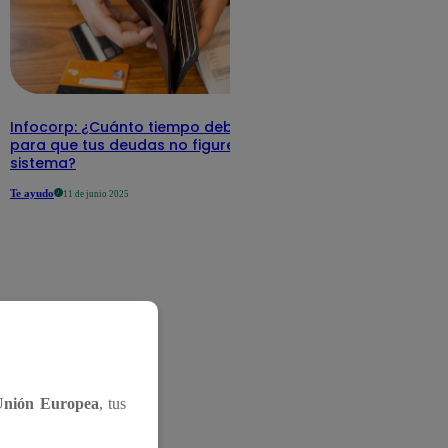
Infocorp: ¿Cuánto tiempo debe pasar
para que tus deudas no figuren en su
sistema?
Te ayudo
11 de junio 2025
Unión Europea
, tus