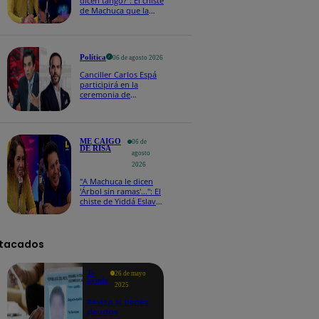
dicen tango?": El chiste
de Machuca que la
hizo reaccionar así en
Me caigo de risa
Política
06 de agosto 2026
Canciller Carlos Espá
participirá en la
ceremonia de
posesión presidencial
de Abelardo de la
Espriella en Colombia
ME CAIGO
06 de
DE RISA
agosto
2026
"A Machuca le dicen
'Árbol sin ramas'...": El
chiste de Yiddá Eslava
que hizo explotar de
risa a todos
tacados
Te
26 de mayo
ayudo
2025
Revisa si tienes
deudas