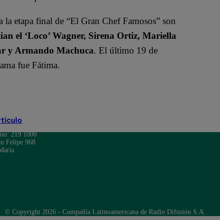
 a la etapa final de “El Gran Chef Famosos” son
ian el ‘Loco’ Wagner, Sirena Ortiz, Mariella
ilar y Armando Machuca
. El último 19 de
grama fue Fátima.
rtículo
ono: 219 1000
n Felipe 968
María
© Copyright 2026 - Compañía Latinoamericana de Radio Difusión S.A.