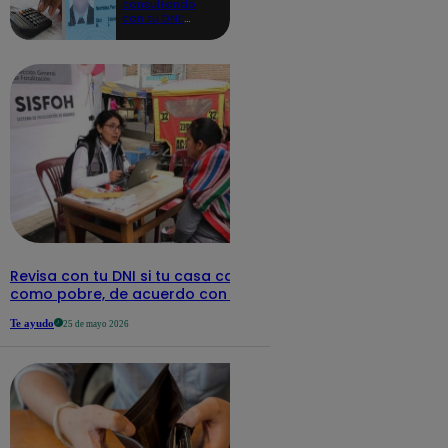
consultando
con tu DNI:
aquí los
detalles
Revisa con tu DNI si tu casa califica
como pobre, de acuerdo con el Sisfoh
Te ayudo
25 de mayo 2026