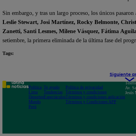
Sin embargo, y tras un largo proceso, los únicos pasaron
Leslie Stewart, Josi Martínez, Rocky Belmonte, Christ
Zanetti, Santi Lesmes, Milene Vásquez, Fátima Agu
setiembre, la primera eliminada de la última fase del pro
Tags:
destacada minuto
El Gran Chef Famosos
Siguiente a
Teléf
Política
Te ayudo
Política de privacidad
Av. Sa
Lima
Tendencias
Términos y condiciones
Jesús 
Deportes
Espectáculos
Términos y condiciones aplicación
Mundo
Términos y Condiciones APP
Perú