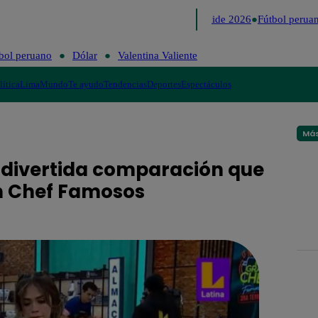
Lo último
Me Caigo de Risa
Perú Decide 2026
Fútbol peruano
bol peruano
Dólar
Valentina Valiente
lítica
Lima
Mundo
Te ayudo
Tendencias
Deportes
Espectáculos
Más
 la divertida comparación que
ran Chef Famosos