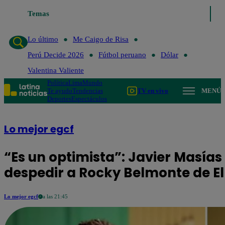
Temas
Lo último
Me Caigo de Risa
Perú Decide 2026
Fútbol
Lo último
Me Caigo de Risa
Perú Decide 2026
Fútbol peruano
Dólar
Valentina Valiente
Política
Lima
Mundo
Te ayudo
Tendencias
TV en vivo
MENÚ
Deportes
Espectáculos
Lo mejor egcf
“Es un optimista”: Javier Masías
despedir a Rocky Belmonte de E
Lo mejor egcf
a las 21:45