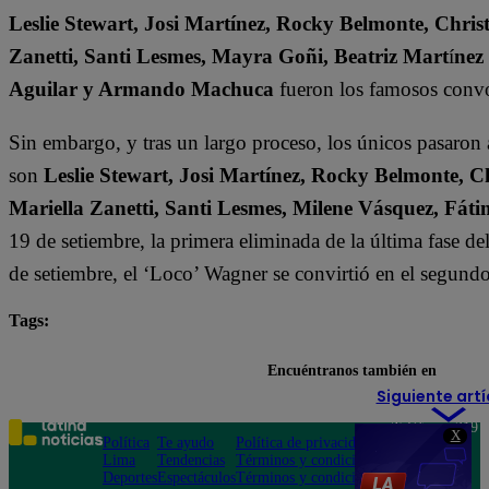
Leslie Stewart, Josi Martínez, Rocky Belmonte, Christ
Zanetti, Santi Lesmes, Mayra Goñi, Beatriz Mart
í
nez
Aguilar y Armando Machuca
fueron los famosos convo
Sin embargo, y tras un largo proceso, los únicos pasaron
son
Leslie Stewart, Josi Martínez, Rocky Belmonte, Ch
Mariella Zanetti, Santi Lesmes, Milene Vásquez, F
19 de setiembre, la primera eliminada de la última fase d
de setiembre, el ‘Loco’ Wagner se convirtió en el segund
Tags:
destacada minuto
El Gran Chef Famosos
Encuéntranos también en
Siguiente artí
Teléfono: 219
X
Política
Te ayudo
Política de privacidad
1000
Lima
Tendencias
Términos y condiciones
Av. San
Deportes
Espectáculos
Términos y condiciones
Felipe 968