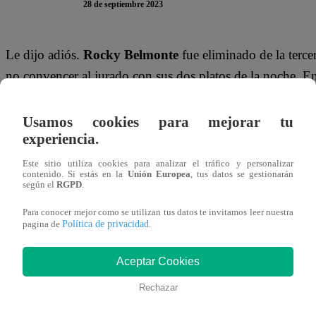
28 de septiembre 2023
Le dijo adiós.
Rocky Belmonte
fue eliminado de la terce
no convencer al jurado con sus dos platos de la noche. En
lado más sensible y le dedicó hermosas palabras al partic
Usamos cookies para mejorar tu
Antes de que
Rocky
abandone el set, el crítico gastronóm
experiencia.
que se fue de este set, le confesé mi admiración, yo er
Este sitio utiliza cookies para analizar el tráfico y personalizar
puesto aquí en el trabajo de quebrar el espíritu de los p
contenido. Si estás en la
Unión Europea
, tus datos se gestionarán
según el
RGPD
.
admitir que su isla siempre fue la más difícil porque uste
Para conocer mejor como se utilizan tus datos te invitamos leer nuestra
los optimistas. Al final, solo el optimismo prevalece. Gr
Política de privacidad
pagina de
.
Aceptar Cookies
Rechazar