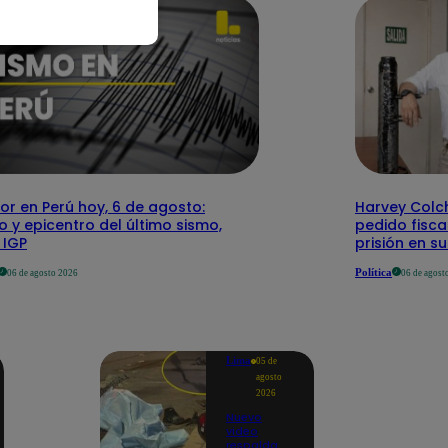
r en Perú hoy, 6 de agosto:
Harvey Colc
o y epicentro del último sismo,
pedido fisca
 IGP
prisión en s
Política
06 de agosto 2026
06 de agost
Lima
05 de
agosto
2026
Nuevo
video
respalda