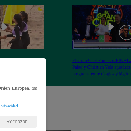
RA: José Peláez
El Gran Chef Famosos FINAL:
 se rapa tras la victoria
Palao y Christian Ysla agradece
AO
programa entre elogios y lágrim
Unión Europea
, tus
.
 privacidad
Rechazar