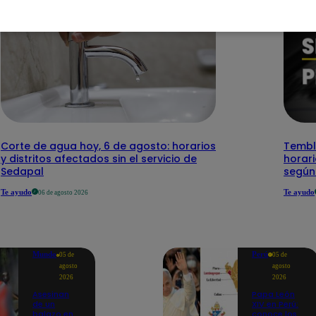
Corte de agua hoy, 6 de agosto: horarios
Temblo
y distritos afectados sin el servicio de
horari
Sedapal
según
Te ayudo
Te ayudo
06 de agosto 2026
Mundo
Perú
05 de
05 de
agosto
agosto
2026
2026
Asesinan
Papa León
de un
XIV en Perú:
balazo en
conoce los