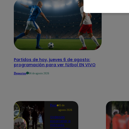
Partidos de hoy, jueves 6 de agosto:
programación para ver fútbol EN VIVO
Deportes
06 de agosto 2026
Perú
05 de
agosto 2026
Ordenan
excarcelar a
militares
investigados