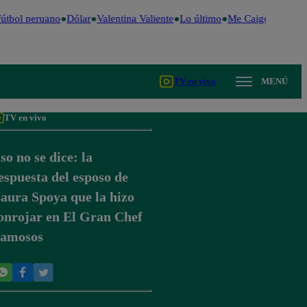
útbol peruano
Dólar
Valentina Valiente
Lo último
Me Caigo de Risa
TV en vivo
MENÚ
TV en vivo
so no se dice: la
espuesta del esposo de
aura Spoya que la hizo
onrojar en El Gran Chef
amosos