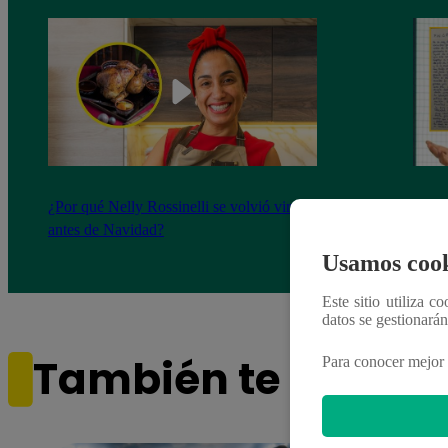
¿Por qué Nelly Rossinelli se volvió viral
La ca
antes de Navidad?
conmo
Usamos cook
Este sitio utiliza c
datos se gestionará
También te puede i
Para conocer mejor 