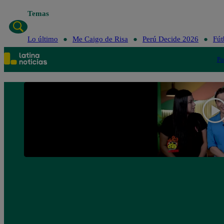
Temas
Lo último
Me Caigo de Risa
Perú Decide 2026
Fút
Po