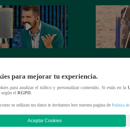
rta de despedida de José Peláez que
Hombre de PALAB
vió a los fans de “El Gran Chef”
cumple su apuesta y
de STEVE PAL
ies para mejorar tu experiencia.
ookies para analizar el tráfico y personalizar contenido. Si estás en la
n según el
RGPD
.
nteresar
como se utilizan tus datos te invitamos leer nuestra pagina de
Política de
Aceptar Cookies