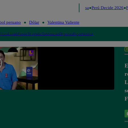
Lo último
Me Caigo de Risa
Perú Decide 2026
F
bol peruano
Dólar
Valentina Valiente
lítica
Lima
Mundo
Te ayudo
Tendencias
Deportes
Espectáculos
E
r
L
s
F