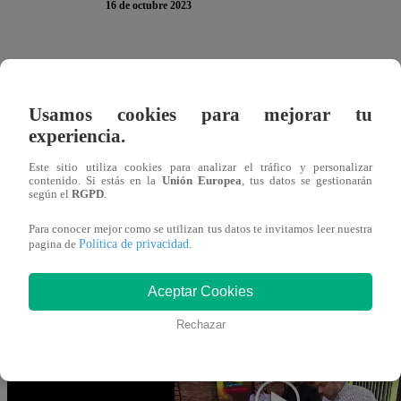
16 de octubre 2023
Renato Rossini Jr presentó su plato de cerdo a la cervez
piedad con su preparación y lo destruyó durante su califi
Usamos cookies para mejorar tu
experiencia.
El primero en comentar el plato de Renato Jr fue Javier 
“muy salado”. La siguiente fue Nelly Rossinelli: “El arroz
Este sitio utiliza cookies para analizar el tráfico y personalizar
contenido. Si estás en la
Unión Europea
, tus datos se gestionarán
irregulares”. Por último, Giacomo Bocchio terminó por des
según el
RGPD
.
Para conocer mejor como se utilizan tus datos te invitamos leer nuestra
Este lunes 16 de octubre, se vive una nueva Noche de Se
Política de privacidad
pagina de
.
Famosos”. Ximena Hoyos, Renato Rossini Jr, Mónica Zeva
Bernaola se enfrentan en la cocina para definir quiénes 
Aceptar Cookies
uno abandonará la competencia permanentemente.
Rechazar