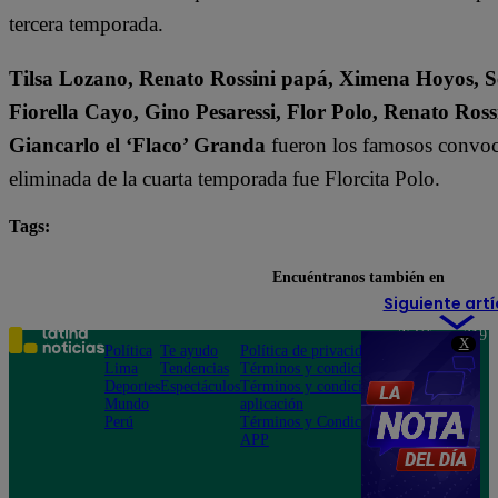
tercera temporada.
Tilsa Lozano, Renato Rossini papá, Ximena Hoyos, Se
Fiorella Cayo, Gino Pesaressi, Flor Polo, Renato Ross
Giancarlo el ‘Flaco’ Granda
fueron los famosos convoca
eliminada de la cuarta temporada fue Florcita Polo.
Tags:
destacada minuto
El Gran Chef Famosos
Encuéntranos también en
Siguiente artí
Teléfono: 219
X
Política
Te ayudo
Política de privacidad
1000
Lima
Tendencias
Términos y condiciones
Av. San
Deportes
Espectáculos
Términos y condiciones
Felipe 968
Mundo
aplicación
Jesús María
Perú
Términos y Condiciones
APP