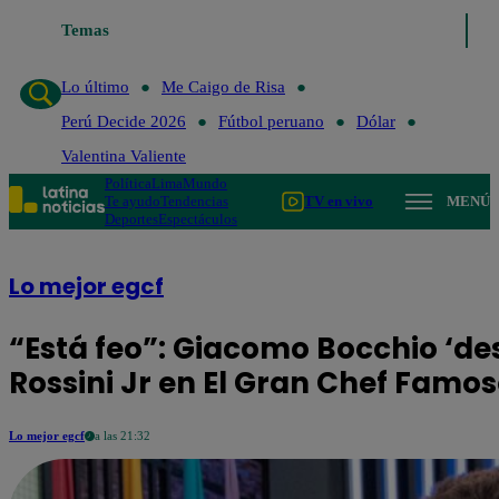
Temas
Lo último
Me Caigo 
Lo último
Me Caigo de Risa
Perú Decide 2026
Fútbol peruano
Dólar
Valentina Valiente
Política
Lima
Mundo
Te ayudo
Tendencias
TV en vivo
MENÚ
Deportes
Espectáculos
Lo mejor egcf
“Está feo”: Giacomo Bocchio ‘des
Rossini Jr en El Gran Chef Famo
Lo mejor egcf
a las 21:32