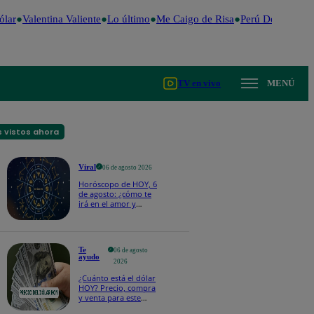
ar
Valentina Valiente
Lo último
Me Caigo de Risa
Perú Decide 2026
TV en vivo
MENÚ
 vistos ahora
Viral
06 de agosto 2026
Horóscopo de HOY, 6
de agosto: ¿cómo te
irá en el amor y
trabajo, según la IA?
Te
06 de agosto
ayudo
2026
¿Cuánto está el dólar
HOY? Precio, compra
y venta para este
jueves 6 de agosto