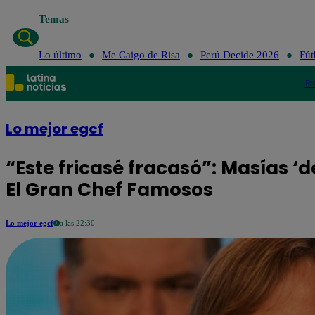
Temas
Lo último
Me Caigo de Risa
Perú Decide 2026
Fút
Po
Lo mejor egcf
“Este fricasé fracasó”: Masías ‘d
El Gran Chef Famosos
Lo mejor egcf
a las 22:30