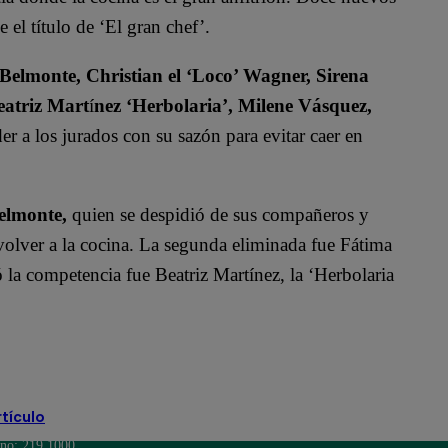
 el título de ‘El gran chef’.
 Belmonte, Christian el ‘Loco’ Wagner, Sirena
eatriz Mart
í
nez ‘Herbolaria’, Milene Vásquez,
r a los jurados con su sazón para evitar caer en
elmonte,
quien se despidió de sus compañeros y
volver a la cocina. La segunda eliminada fue Fátima
 la competencia fue Beatriz Martínez, la ‘Herbolaria
rtículo
ono: 219 1000