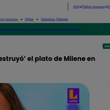
Lo último
Me Caigo de Risa
Perú Decide 2026
Fútbol peruano
Dól
bol peruano
Dólar
Valentina Valiente
lítica
Lima
Mundo
Te ayudo
Tendencias
Deportes
Espectáculos
Más
estruyó’ el plato de Milene en