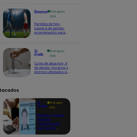
Deportes
06 de agosto
2026
Partidos de hoy,
jueves 6 de agosto:
programación para
ver fútbol EN VIVO
Te
06 de agosto
ayudo
2026
Corte de agua hoy, 6
de agosto: horarios y
distritos afectados sin
el servicio de Sedapal
tacados
Te
26 de mayo
ayudo
2025
Revisa si tienes
deudas
consultando
con tu DNI:
aquí los
detalles