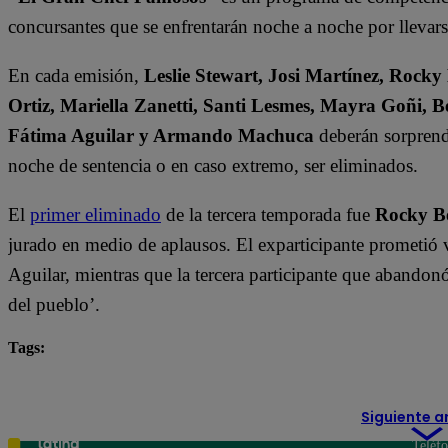
concursantes que se enfrentarán noche a noche por llevarse
En cada emisión,
Leslie Stewart, Josi Martínez, Rocky
Ortiz, Mariella Zanetti, Santi Lesmes, Mayra Goñi, B
Fátima Aguilar y Armando Machuca
deberán sorprende
noche de sentencia o en caso extremo, ser eliminados.
El
primer eliminado
de la tercera temporada fue
Rocky B
jurado en medio de aplausos. El exparticipante prometió 
Aguilar, mientras que la tercera participante que abandonó
del pueblo’.
Tags:
destacada minuto
El Gran Chef Famosos
Siguiente a
Teléf