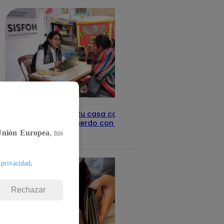
Revisa con tu DNI si tu casa califica
como pobre, de acuerdo con el Sisfoh
Unión Europea
, tus
Te ayudo
25 de mayo 2026
.
 privacidad
Rechazar