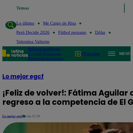
Temas
Lo último
Me Caigo de Ri
Lo último
Me Caigo de Risa
Perú Decide 2026
Fútbol peruano
Dólar
Valentina Valiente
Política
Lima
Mundo
Te ayudo
Tendencias
TV en vivo
MENÚ
Deportes
Espectáculos
Lo mejor egcf
¡Feliz de volver!: Fátima Aguilar
regreso a la competencia de El
Lo mejor egcf
a las 15:20