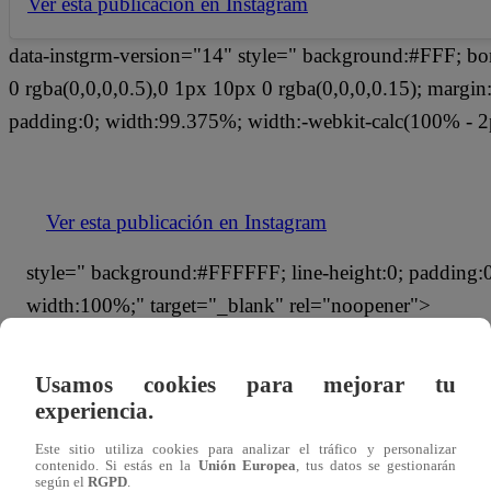
Ver esta publicación en Instagram
data-instgrm-version="14" style=" background:#FFF; bo
0 rgba(0,0,0,0.5),0 1px 10px 0 rgba(0,0,0,0.15); margi
padding:0; width:99.375%; width:-webkit-calc(100% - 2
Ver esta publicación en Instagram
style=" background:#FFFFFF; line-height:0; padding:0 0
width:100%;" target="_blank" rel="noopener">
Usamos cookies para mejorar tu
experiencia.
Este sitio utiliza cookies para analizar el tráfico y personalizar
contenido. Si estás en la
Unión Europea
, tus datos se gestionarán
según el
RGPD
.