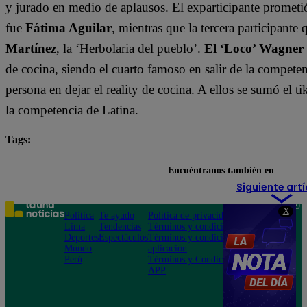
y jurado en medio de aplausos. El exparticipante prometi
fue
Fátima Aguilar
, mientras que la tercera participant
Martínez
, la ‘Herbolaria del pueblo’.
El ‘Loco’ Wagner
de cocina, siendo el cuarto famoso en salir de la compete
persona en dejar el reality de cocina. A ellos se sumó el t
la competencia de Latina.
Tags:
destacada minuto
El Gran Chef Famosos
Encuéntranos también en
Siguiente artí
Teléfono: 219
X
Política
Te ayudo
Política de privacidad
1000
Lima
Tendencias
Términos y condiciones
Av. San
Deportes
Espectáculos
Términos y condiciones
Felipe 968
Mundo
aplicación
Jesús María
Perú
Términos y Condiciones
APP