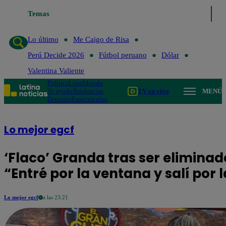
Temas
Lo último
Me Caigo d
Lo último
Me Caigo de Risa
Perú Decide 2026
Fútbol peruano
Dólar
Valentina Valiente
Política
Lima
Mundo
Te ayudo
Tendencias
TV en vivo
MENÚ
Deportes
Espectáculos
Lo mejor egcf
‘Flaco’ Granda tras ser elimina
“Entré por la ventana y salí por
Lo mejor egcf
a las 23:21