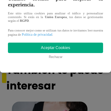
experiencia.
Este sitio utiliza cookies para analizar el tráfico y personalizar
contenido. Si estás en la
Unión Europea
, tus datos se gestionarán
según el
RGPD
.
¿Por qué Nelly Rossinelli se volvió viral
La ca
Para conocer mejor como se utilizan tus datos te invitamos leer nuestra
antes de Navidad?
conmo
Política de privacidad
pagina de
.
Aceptar Cookies
Rechazar
También te puede
interesar