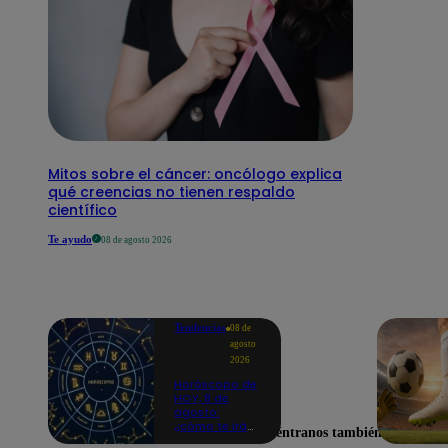
Mitos sobre el cáncer: oncólogo explica
qué creencias no tienen respaldo
científico
Te ayudo
08 de agosto 2026
Tendencias
08 de
agosto
2026
Horóscopo de
HOY, 8 de
agosto:
¿cómo te irá
Encuéntranos también en
en el amor y