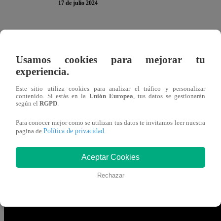
17 de julio 2024
Israel Dreyfus
fue anunciado como nuevo participantes 
Su presencia en la nueva temporada del programa culinario 
Usamos cookies para mejorar tu
No dudaron en pronunciarse a través de redes sociales do
experiencia.
avanzar todas las etapas satisfactoriamente. Como se recue
Este sitio utiliza cookies para analizar el tráfico y personalizar
mundo televisiva. Por este motivo,
una interrogante entr
contenido. Si estás en la
Unión Europea
, tus datos se gestionarán
según el
RGPD
.
luego de dejar sus reality.
Para conocer mejor como se utilizan tus datos te invitamos leer nuestra
Política de privacidad
pagina de
.
En una entrevista para un conocido medio, el artista de 3
a día, en el que
enseñó algunos de los negocios que tien
Aceptar Cookies
del cual es socio. Aquí se encarga de supervisar y diseñar
Rechazar
surf. Ofrece estos productos a través de redes sociales, 