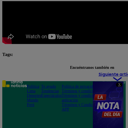
Tags:
El Gran Chef Famosos EN VIVO
El Gran Chef Famos
Encuéntranos también en
Siguiente artí
Teléfono: 219
X
Política
Te ayudo
Política de privacidad
1000
Lima
Tendencias
Términos y condiciones
Av. San
Deportes
Espectáculos
Términos y condiciones
Felipe 968
Mundo
aplicación
Jesús María
Perú
Términos y Condiciones
APP