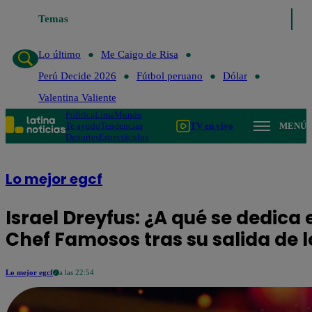
Temas
Lo último
Me Caigo de Risa
Perú Decid
Lo último
Me Caigo de Risa
Perú Decide 2026
Fútbol peruano
Dólar
Valentina Valiente
Política
Lima
Mundo
Te ayudo
Tendencias
TV en vivo
MENÚ
Deportes
Espectáculos
Lo mejor egcf
Israel Dreyfus: ¿A qué se dedica 
Chef Famosos tras su salida de lo
Lo mejor egcf
a las 22:54