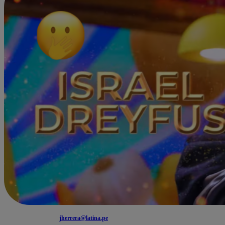
jherrera@latina.pe