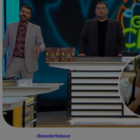
dleonardo@latina.pe