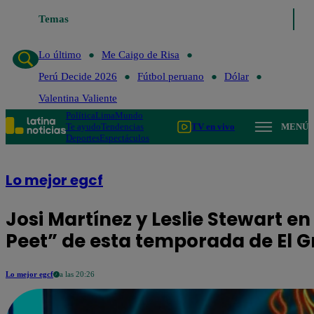
Temas
Lo último
Me 
Lo último
Me Caigo de Risa
Perú Decide 2026
Fútbol peruano
Dólar
Valentina Valiente
Política
Lima
Mundo
Te ayudo
Tendencias
TV en vivo
MENÚ
Deportes
Espectáculos
Lo mejor egcf
Josi Martínez y Leslie Stewart en
Peet” de esta temporada de El 
Lo mejor egcf
a las 20:26