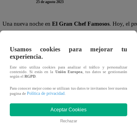
25 de agosto 2023
Una nueva noche en
El Gran Chef Famosos
. Hoy, el pr
famosos sentenciados.
Leslie Stewart, Josi Martínez, C
Beatriz Mart
í
nez ‘Herbolaria’ y Armando Machuca
so
Usamos cookies para mejorar tu
jurado para evitar la Noche de Eliminación.
experiencia.
Cuando el conductor dio pase a Leslie Stewart, la famosa 
Este sitio utiliza cookies para analizar el tráfico y personalizar
contenido. Si estás en la
Unión Europea
, tus datos se gestionarán
sentencia. “Prometo dar el 100%. Ya tendría que estar cele
según el
RGPD
.
su próximo cumpleaños.
Para conocer mejor como se utilizan tus datos te invitamos leer nuestra
Política de privacidad
pagina de
.
Por su parte, Josi Martínez comentó estar feliz y a la vez 
Aunque no cree que sea una noche complicada. “Veo que l
Aceptar Cookies
influencer.
Rechazar