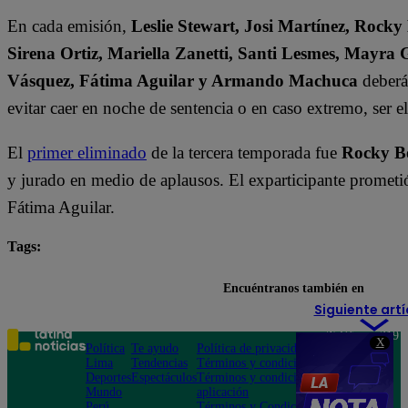
En cada emisión,
Leslie Stewart, Josi Martínez, Rocky
Sirena Ortiz, Mariella Zanetti, Santi Lesmes, Mayra 
Vásquez, Fátima Aguilar y Armando Machuca
deberán
evitar caer en noche de sentencia o en caso extremo, ser 
El
primer eliminado
de la tercera temporada fue
Rocky B
y jurado en medio de aplausos. El exparticipante prometi
Fátima Aguilar.
Tags:
destacada minuto
El Gran Chef Famosos
Encuéntranos también en
Siguiente artí
Teléfono: 219
X
Política
Te ayudo
Política de privacidad
1000
Lima
Tendencias
Términos y condiciones
Av. San
Deportes
Espectáculos
Términos y condiciones
Felipe 968
Mundo
aplicación
Jesús María
Perú
Términos y Condiciones