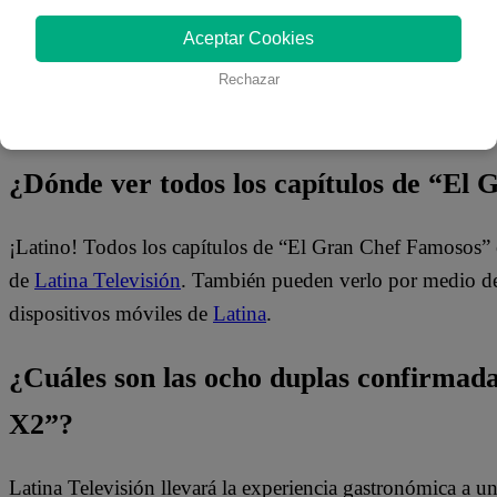
Aceptar Cookies
Rechazar
¿Dónde ver todos los capítulos de “El
¡Latino! Todos los capítulos de “El Gran Chef Famosos” 
de
Latina Televisión
. También pueden verlo por medio del
dispositivos móviles de
Latina
.
¿Cuáles son las ocho duplas confirma
X2”?
Latina Televisión llevará la experiencia gastronómica a 