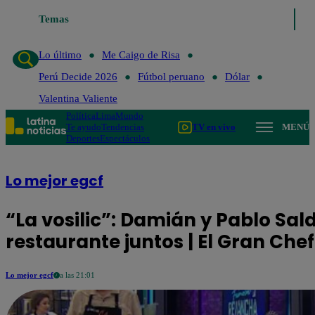
Lo último
Temas
Me Caigo de Risa
Perú Decide 2026
Fútbol peruano
Lo último
Me Caigo de Risa
Perú Decide 2026
Fútbol peruano
Dólar
Valentina Valiente
Política
Lima
Mundo
Te ayudo
Tendencias
TV en vivo
MENÚ
Deportes
Espectáculos
Lo mejor egcf
“La vosilic”: Damián y Pablo Sal
restaurante juntos | El Gran Ch
Lo mejor egcf
a las 21:01