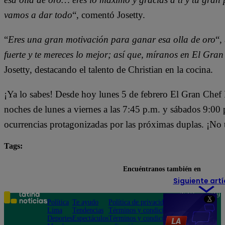
vamos a dar todo
“, comentó Josetty.
“
Eres una gran motivación para ganar esa olla de oro
“,
fuerte y te mereces lo mejor; así que, míranos en El Gra
Josetty, destacando el talento de Christian en la cocina.
¡Ya lo sabes! Desde hoy lunes 5 de febrero El Gran Che
noches de lunes a viernes a las 7:45 p.m. y sábados 9:00 p
ocurrencias protagonizadas por las próximas duplas. ¡No 
Tags:
destacada minuto
El Gran Chef Famosos
Encuéntranos también en
Siguiente artí
Teléfono: 219
X
Política
Te ayudo
Política de privacidad
1000
Lima
Tendencias
Términos y condiciones
Av. San
Deportes
Espectáculos
Términos y condiciones
Felipe 968