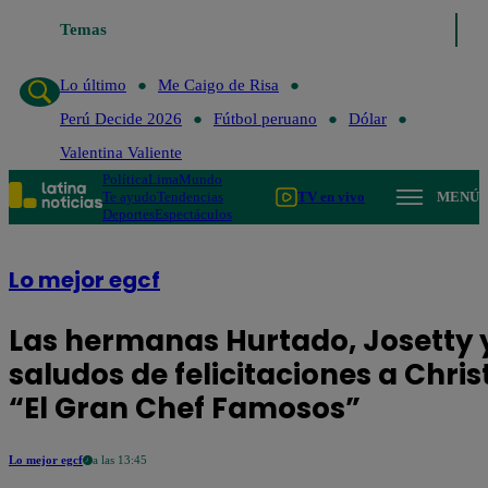
Temas
Lo último
Me Caigo de Ri
Lo último
Me Caigo de Risa
Perú Decide 2026
Fútbol peruano
Dólar
Valentina Valiente
Política
Lima
Mundo
Te ayudo
Tendencias
TV en vivo
MENÚ
Deportes
Espectáculos
Lo mejor egcf
Las hermanas Hurtado, Josetty y
saludos de felicitaciones a Chris
“El Gran Chef Famosos”
Lo mejor egcf
a las 13:45