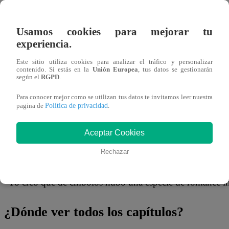
24 de agosto 2023
Usamos cookies para mejorar tu
Milene Vásquez, Santi Lesmes, Sirena Ortiz, Leslie St
experiencia.
seis famosos que participaron del programa especial por 
Este sitio utiliza cookies para analizar el tráfico y personalizar
primer plato de la noche es Papa rellena, al igual que en 
contenido. Si estás en la
Unión Europea
, tus datos se gestionarán
según el
RGPD
.
Durante el inicio de la preparación, Milene se acercó al
Para conocer mejor como se utilizan tus datos te invitamos leer nuestra
Política de privacidad
pagina de
.
cortar la cebolla. Mientras el famoso la ayudaba, Leslie St
pare’. “¿No era que la íbamos a botar?”, le gritó. “Yo m
Aceptar Cookies
haces todo lo contrario”, señaló exasperada.
Rechazar
Por su parte, Milene, lejos de enojarse, comentó acerca d
“Yo creo que de chibolos hubo una especie de romance in
¿Dónde ver todos los capítulos?