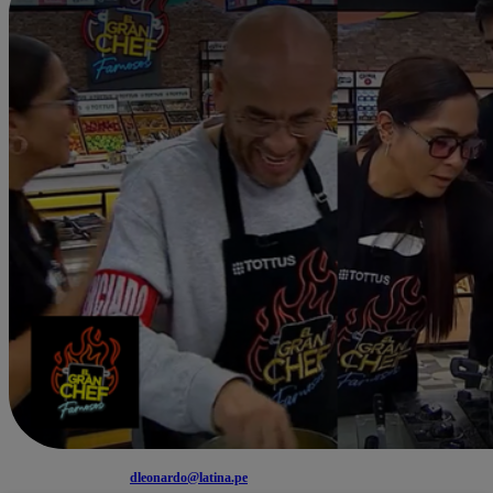
dleonardo@latina.pe