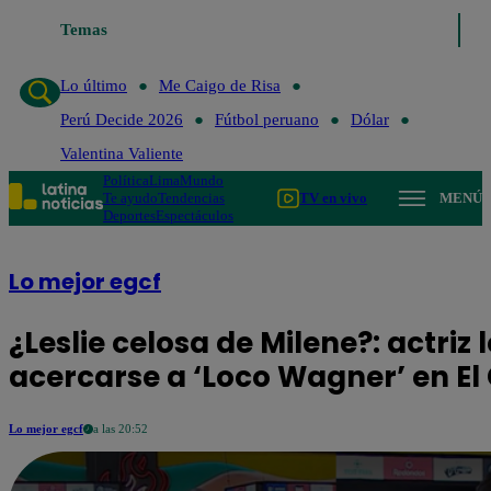
Temas
Lo último
Me Caigo de Risa
Per
Lo último
Me Caigo de Risa
Perú Decide 2026
Fútbol peruano
Dólar
Valentina Valiente
Política
Lima
Mundo
Te ayudo
Tendencias
TV en vivo
MENÚ
Deportes
Espectáculos
Lo mejor egcf
¿Leslie celosa de Milene?: actriz 
acercarse a ‘Loco Wagner’ en E
Lo mejor egcf
a las 20:52