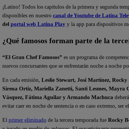
¡Latino! Todos los capítulos de la primera y segunda te
disponibles en nuestro
canal de Youtube de Latina Tele
del
portal web Latina Play
y la app para dispositivos m
¿Qué famosos forman parte de la terc
“El Gran Chef Famosos”
es un programa de competencia
nuevos concursantes que se enfrentarán noche a noche por 
En cada emisión,
Leslie Stewart, Josi Martínez, Rocky
Sirena Ortiz, Mariella Zanetti, Santi Lesmes, Mayra 
Vásquez, Fátima Aguilar y Armando Machuca
deberán
evitar caer en noche de sentencia o en caso extremo, ser 
El
primer eliminado
de la tercera temporada fue
Rocky B
y jurado en medio de aplausos. El exparticipante prometió