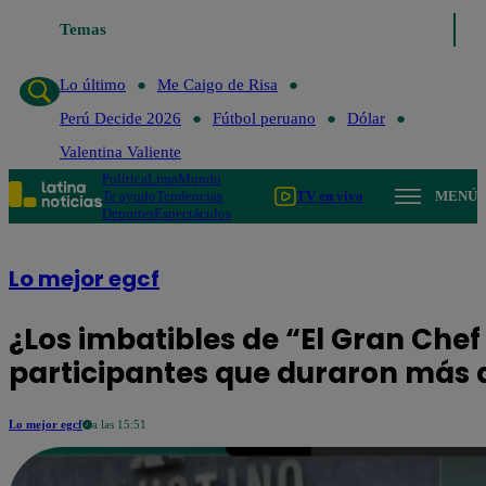
Temas
Lo último
Me Caigo de Risa
Perú Decide 2026
Fútbol
Lo último
Me Caigo de Risa
Perú Decide 2026
Fútbol peruano
Dólar
Valentina Valiente
Política
Lima
Mundo
Te ayudo
Tendencias
TV en vivo
MENÚ
Deportes
Espectáculos
Lo mejor egcf
¿Los imbatibles de “El Gran Chef
participantes que duraron más 
Lo mejor egcf
a las 15:51