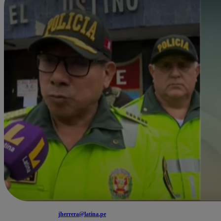
jherrera@latina.pe