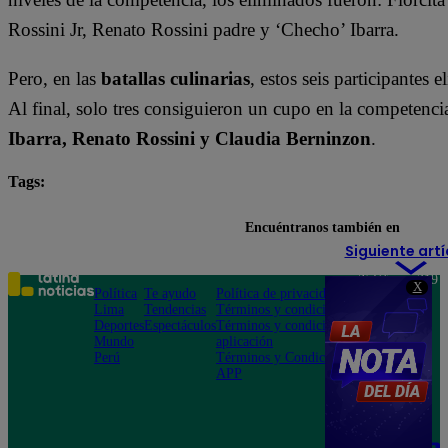
Rossini Jr, Renato Rossini padre y ‘Checho’ Ibarra.
Pero, en las
batallas culinarias
, estos seis participantes 
Al final, solo tres consiguieron un cupo en la competen
Ibarra, Renato Rossini y Claudia Berninzon
.
Tags:
destacada minuto
El Gran Chef Famosos
Encuéntranos también en
Siguiente artí
Teléfono: 219
X
Política
Te ayudo
Política de privacidad
1000
Lima
Tendencias
Términos y condiciones
Av. San
Deportes
Espectáculos
Términos y condiciones
Felipe 968
Mundo
aplicación
Jesús María
Perú
Términos y Condiciones
APP