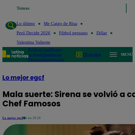
Temas
Lo último
Me Caigo de R
Lo último
Me Caigo de Risa
Perú Decide 2026
Fútbol peruano
Dólar
Valentina Valiente
Política
Lima
Mundo
Te ayudo
Tendencias
TV en vivo
MENÚ
Deportes
Espectáculos
Lo mejor egcf
Mala suerte: Sirena se volvió a c
Chef Famosos
Lo mejor egcf
a las 20:26