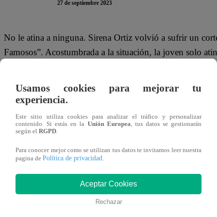
27 de septiembre 2023
No le atina a ninguna. Sirena Ortiz volvió a sufrir un cor
Famosos”. Acostumbrada a la situación, la joven solo atin
encontraban en el set.
Usamos cookies para mejorar tu
Mientras cortaba el hígado para la Fritanga, a Sirena se le
experiencia.
bueno…”.
Este sitio utiliza cookies para analizar el tráfico y personalizar
contenido. Si estás en la
Unión Europea
, tus datos se gestionarán
Este miércoles 27 de setiembre se vive una nueva Noche d
según el
RGPD
.
Gran Chef Famosos”. Leslie Stewart, Armando Machuca, 
Para conocer mejor como se utilizan tus datos te invitamos leer nuestra
la cocina para salvarse de la temida Noche de Eliminació
Política de privacidad
pagina de
.
Aceptar Cookies
Rechazar