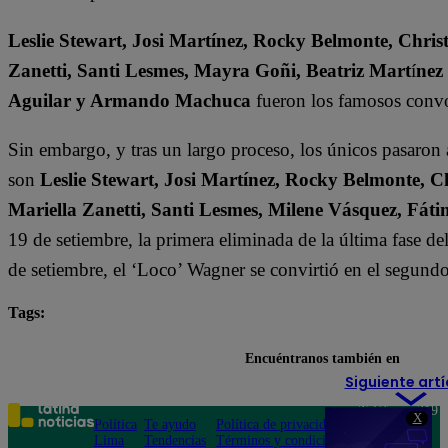
Leslie Stewart, Josi Martínez, Rocky Belmonte, Christ
Zanetti, Santi Lesmes, Mayra Goñi, Beatriz Mart
í
nez
Aguilar y Armando Machuca
fueron los famosos convo
Sin embargo, y tras un largo proceso, los únicos pasaron
son
Leslie Stewart, Josi Martínez, Rocky Belmonte, Ch
Mariella Zanetti, Santi Lesmes, Milene Vásquez, F
19 de setiembre, la primera eliminada de la última fase d
de setiembre, el ‘Loco’ Wagner se convirtió en el segund
Tags:
destacada minuto
El Gran Chef Famosos
Encuéntranos también en
Siguiente artí
Teléfono: 219
X
Política
Te ayudo
Política de privacidad
1000
Lima
Tendencias
Términos y condiciones
Av. San