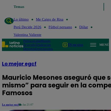
Lo último
Temas
Me Caigo de Risa
Perú Decide 2026
Fútbol peruano
Lo último
Me Caigo de Risa
Perú Decide 2026
Fútbol peruano
Dólar
Valentina Valiente
Política
Lima
Mundo
Te ayudo
Tendencias
TV en vivo
MENÚ
Deportes
Espectáculos
Lo mejor egcf
Mauricio Mesones aseguró que so
mismo” para seguir en la compe
Famosos
Lo mejor egcf
a las 21:07