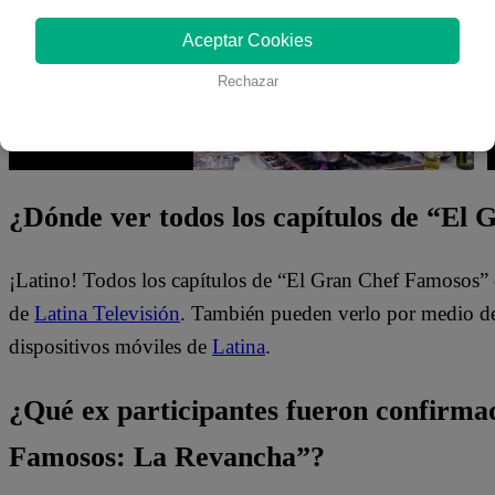
Aceptar Cookies
Rechazar
¿Dónde ver todos los capítulos de “El
¡Latino! Todos los capítulos de “El Gran Chef Famosos” 
de
Latina Televisión
. También pueden verlo por medio del
dispositivos móviles de
Latina
.
¿Qué ex participantes fueron confirma
Famosos: La Revancha”?