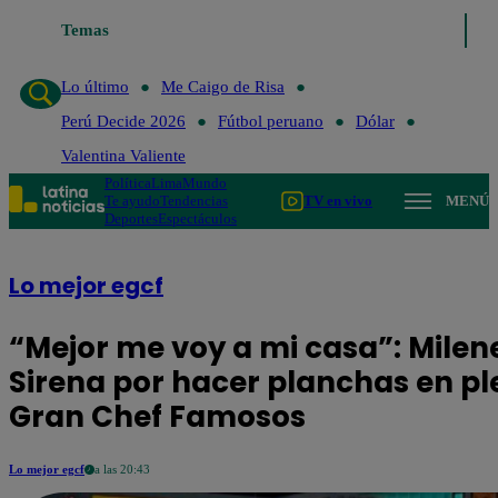
Lo último
Temas
Me Caigo de Risa
Perú Decide 2026
Fútbol peruan
Lo último
Me Caigo de Risa
Perú Decide 2026
Fútbol peruano
Dólar
Valentina Valiente
Política
Lima
Mundo
Te ayudo
Tendencias
TV en vivo
MENÚ
Deportes
Espectáculos
Lo mejor egcf
“Mejor me voy a mi casa”: Milen
Sirena por hacer planchas en pl
Gran Chef Famosos
Lo mejor egcf
a las 20:43