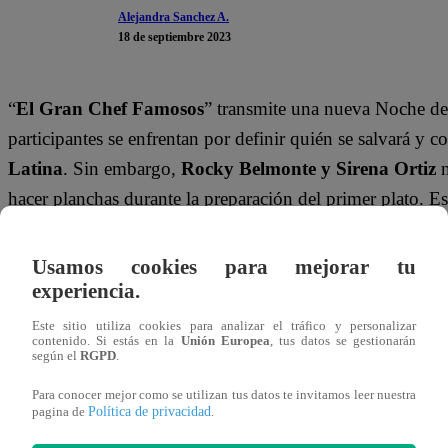
Alejandra Sanchez A.
18 de septiembre 2023
“
El Gran Chef Famosos
” transmite una nueva Noche de 
participantes se enfrentan por definir quién se salvará y c
Latina
. Sin embargo,
Rocky Belmonte y Sirena Ortiz
hacer planchas durante la preparación del primer plato. 
Vázquez.
Usamos cookies para mejorar tu
El jurado de “
El Gran Chef Famosos
” anunció que el pr
experiencia.
trabajo grupal. Por ello, los concursantes se repartieron l
Este sitio utiliza cookies para analizar el tráfico y personalizar
durante la preparación y animó a
Rocky
a hacer planchas 
contenido. Si estás en la
Unión Europea
, tus datos se gestionarán
según el
RGPD
.
Al ver la situación, Milene Vázquez no tuvo mejor respue
Para conocer mejor como se utilizan tus datos te invitamos leer nuestra
Política de privacidad
pagina de
.
bonito. Me voy a mi casa mejor”.