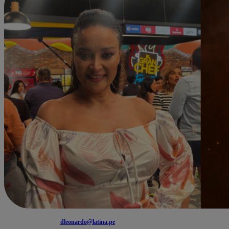
dleonardo@latina.pe