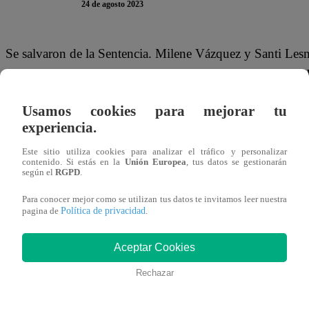
24 de agosto 2023
Se salvaron de la Sentencia. Milene Vázquez y Santi Lesm
como las mejores hamburguesas de la gala en
El Gran C
Wagner’, Leslie Stewart y Sirena Ortiz. Los famosos tu
Usamos cookies para mejorar tu
tocino caramelizado, aros de cebolla y papas fritas”.
experiencia.
La última ronda fue la decisiva y como resultado
Milene
Este sitio utiliza cookies para analizar el tráfico y personalizar
contenido. Si estás en la
Unión Europea
, tus datos se gestionarán
la noche, quien también fue la ganadora del beneficio de 
según el
RGPD
.
y Ricardo Rondón para realizar el segundo plato de la no
Para conocer mejor como se utilizan tus datos te invitamos leer nuestra
Wagner’, Leslie Stewart y Sirena Ortiz
son los sentenc
Política de privacidad
pagina de
.
“Gracias, es la primera vez que no me voy a sentencia. Es
Aceptar Cookies
que los voy a extrañar”, comentó Milene.
Rechazar