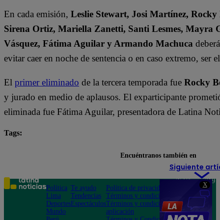
En cada emisión,
Leslie Stewart, Josi Martínez, Rocky
Sirena Ortiz, Mariella Zanetti, Santi Lesmes, Mayra 
Vásquez, Fátima Aguilar y Armando Machuca
deberán
evitar caer en noche de sentencia o en caso extremo, ser 
El
primer eliminado
de la tercera temporada fue
Rocky B
y jurado en medio de aplausos. El exparticipante prometió
eliminada fue Fátima Aguilar, presentadora de Latina Noti
Tags:
destacada minuto
El Gran Chef Famosos
Encuéntranos también en
Siguiente artí
Teléfono: 219
X
Política
Te ayudo
Política de privacidad
1000
Lima
Tendencias
Términos y condiciones
Av. San
Deportes
Espectáculos
Términos y condiciones
Felipe 968
Mundo
aplicación
Jesús María
Perú
Términos y Condiciones