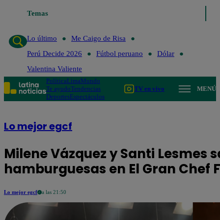
Temas
Lo último
Me Caigo de Risa
Perú Dec
Lo último
Me Caigo de Risa
Perú Decide 2026
Fútbol peruano
Dólar
Valentina Valiente
Política
Lima
Mundo
Te ayudo
Tendencias
TV en vivo
MENÚ
Deportes
Espectáculos
Lo mejor egcf
Milene Vázquez y Santi Lesmes s
hamburguesas en El Gran Chef
Lo mejor egcf
a las 21:50