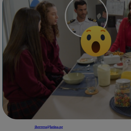
jherrera@latina.pe