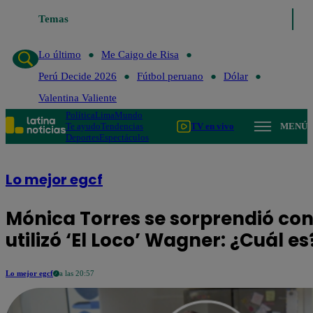
Lo último
Temas
Me Caigo de Risa
Perú Decide 2026
Fútbol peruano
Lo último
Me Caigo de Risa
Perú Decide 2026
Fútbol peruano
Dólar
Valentina Valiente
Política
Lima
Mundo
Te ayudo
Tendencias
TV en vivo
MENÚ
Deportes
Espectáculos
Lo mejor egcf
Mónica Torres se sorprendió con
utilizó ‘El Loco’ Wagner: ¿Cuál e
Lo mejor egcf
a las 20:57