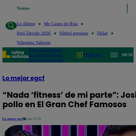
Caigo de Risa
Temas
Perú Decide 2026
Fútbol peruano
Dólar
Valentina Val
Lo último
Me Caigo de Risa
Perú Decide 2026
Fútbol peruano
Dólar
Valentina Valiente
Política
Lima
Mundo
Te ayudo
Tendencias
TV en vivo
MENÚ
Deportes
Espectáculos
Lo mejor egcf
“Nada ‘fitness’ de mi parte”: Jos
pollo en El Gran Chef Famosos
Lo mejor egcf
a las 22:18