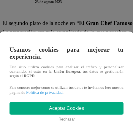
23 de agosto 2023
El segundo plato de la noche en “
El Gran Chef Famoso
La preparación era más complicada de lo que pensaban y
‘fitness’, en comparación a lo que parece estar acostumb
Usamos cookies para mejorar tu
Con la finalidad de que el pollo se fría correctamente, el
experiencia.
abundante aceite. Pero el ‘tiktoker’ aseguró que era dema
Este sitio utiliza cookies para analizar el tráfico y personalizar
contenido. Si estás en la
Unión Europea
, tus datos se gestionarán
muy fitness de mi parte”
, aseveró.
según el
RGPD
.
Este miércoles, Mariella Zanetti, Josi Martínez, Beatriz 
Para conocer mejor como se utilizan tus datos te invitamos leer nuestra
Política de privacidad
pagina de
.
y Armando Machuca se enfrentaron en la cocina para conv
de Sentencia. Sin embargo, solo Mariella y Mayra lograro
Aceptar Cookies
Rechazar