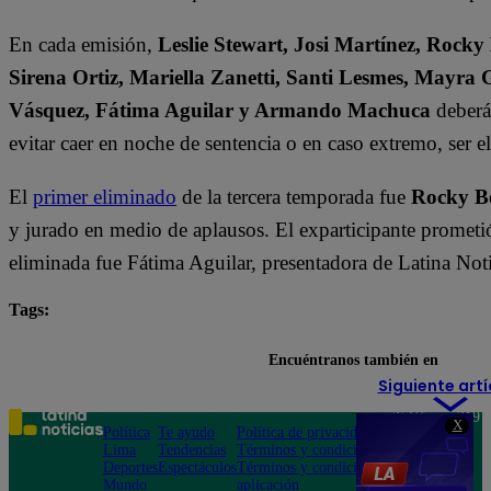
En cada emisión,
Leslie Stewart, Josi Martínez, Rocky
Sirena Ortiz, Mariella Zanetti, Santi Lesmes, Mayra 
Vásquez, Fátima Aguilar y Armando Machuca
deberán
evitar caer en noche de sentencia o en caso extremo, ser 
El
primer eliminado
de la tercera temporada fue
Rocky B
y jurado en medio de aplausos. El exparticipante prometió
eliminada fue Fátima Aguilar, presentadora de Latina Noti
Tags:
destacada minuto
El Gran Chef Famosos
Encuéntranos también en
Siguiente artí
Teléfono: 219
X
Política
Te ayudo
Política de privacidad
1000
Lima
Tendencias
Términos y condiciones
Av. San
Deportes
Espectáculos
Términos y condiciones
Felipe 968
Mundo
aplicación
Jesús María