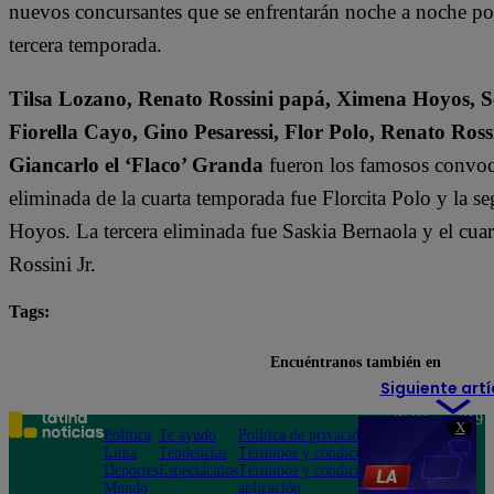
nuevos concursantes que se enfrentarán noche a noche por l
tercera temporada.
Tilsa Lozano, Renato Rossini papá, Ximena Hoyos, Se
Fiorella Cayo, Gino Pesaressi, Flor Polo, Renato Ross
Giancarlo el ‘Flaco’ Granda
fueron los famosos convoca
eliminada de la cuarta temporada fue Florcita Polo y la s
Hoyos. La tercera eliminada fue Saskia Bernaola y el cua
Rossini Jr.
Tags:
destacada minuto
El Gran Chef Famosos
Encuéntranos también en
Siguiente artí
Teléfono: 219
X
Política
Te ayudo
Política de privacidad
1000
Lima
Tendencias
Términos y condiciones
Av. San
Deportes
Espectáculos
Términos y condiciones
Felipe 968
Mundo
aplicación
Jesús María