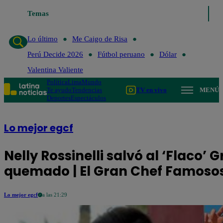
Temas
Lo último
Me Caigo de Risa
Perú Deci
Lo último
Me Caigo de Risa
Perú Decide 2026
Fútbol peruano
Dólar
Valentina Valiente
Política
Lima
Mundo
Te ayudo
Tendencias
TV en vivo
MENÚ
Deportes
Espectáculos
Lo mejor egcf
Nelly Rossinelli salvó al ‘Flaco’
quemado | El Gran Chef Famoso
Lo mejor egcf
a las 21:29