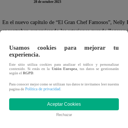
28 de octubre 2023
En el nuevo capítulo de “El Gran Chef Famosos”, Nelly Ro
encontraban supervisando las estaciones cuando llegaron h
encontraron un grave error. El periodista deportivo había
Usamos cookies para mejorar tu
“Se está quemando. El fondo (de la olla) está quemado”, l
experiencia.
porque si no se va a ahumar y va a tener sabor a quemad
Este sitio utiliza cookies para analizar el tráfico y personalizar
contenido. Si estás en la
Unión Europea
, tus datos se gestionarán
según el
RGPD
.
Por su lado, el propio ‘Flaco’ Granda fue consciente de su
Para conocer mejor como se utilizan tus datos te invitamos leer nuestra
Política de privacidad
Este sábado 28 de octubre, ‘Flaco’ Granda, Tilsa Lozano,
pagina de
.
en la cocina de “El Gran Chef Famosos” para evitar la No
Aceptar Cookies
conseguirán.
Rechazar