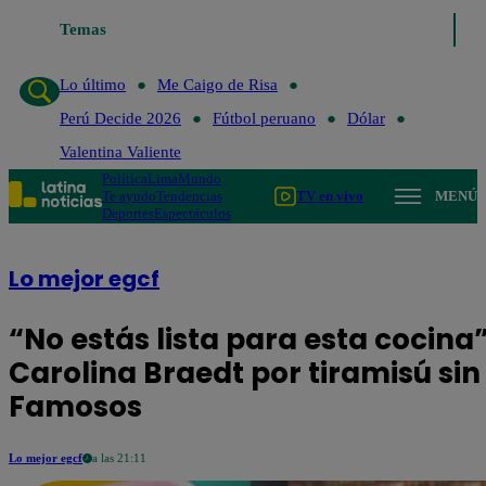
Temas
Lo último
Me Caigo de Risa
Perú Decide 202
Lo último
Me Caigo de Risa
Perú Decide 2026
Fútbol peruano
Dólar
Valentina Valiente
Política
Lima
Mundo
Te ayudo
Tendencias
TV en vivo
MENÚ
Deportes
Espectáculos
Lo mejor egcf
“No estás lista para esta cocina
Carolina Braedt por tiramisú sin 
Famosos
Lo mejor egcf
a las 21:11