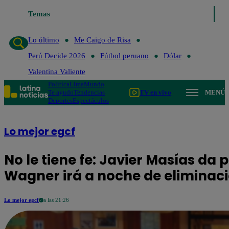
Temas
Lo último
Me Caigo de Risa
Perú Decide 2026
Fútbol
Lo último
Me Caigo de Risa
Perú Decide 2026
Fútbol peruano
Dólar
Valentina Valiente
Política
Lima
Mundo
Te ayudo
Tendencias
TV en vivo
MENÚ
Deportes
Espectáculos
Lo mejor egcf
No le tiene fe: Javier Masías da 
Wagner irá a noche de eliminaci
Lo mejor egcf
a las 21:26