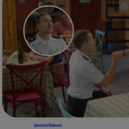
jherrera@latina.pe