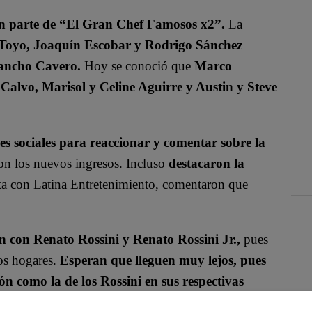
rán parte de “El Gran Chef Famosos x2”.
La
Toyo, Joaquín Escobar y Rodrigo Sánchez
Pancho Cavero.
Hoy se conoció que
Marco
Calvo, Marisol y Celine Aguirre y Austin y Steve
es sociales para reaccionar y comentar sobre la
on los nuevos ingresos. Incluso
destacaron la
sta con Latina Entretenimiento, comentaron que
 con Renato Rossini y Renato Rossini Jr.,
pues
os hogares.
Esperan que lleguen muy lejos, pues
n como la de los Rossini en sus respectivas