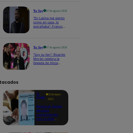
a los viernes
Yo Soy
07 de agosto 2026
"En Latina me siento
como en casa, lo
extrañaba": Franco
Cabrera emocionado
por estreno de Yo Soy
2026
Yo Soy
07 de agosto 2026
"Soy su fan": Ricardo
Morán celebra la
llegada de Alicia
Mercado a Yo Soy
2026
tacados
Te
26 de mayo
ayudo
2025
Revisa si tienes
deudas
consultando
con tu DNI:
aquí los
detalles