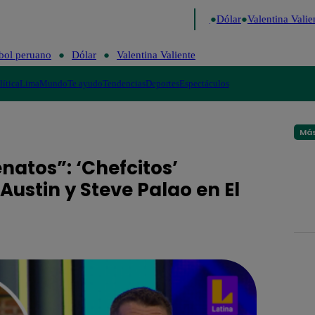
go de Risa
Perú Decide 2026
Fútbol peruano
Dólar
Valentina Valient
bol peruano
Dólar
Valentina Valiente
lítica
Lima
Mundo
Te ayudo
Tendencias
Deportes
Espectáculos
Más
natos”: ‘Chefcitos’
ustin y Steve Palao en El