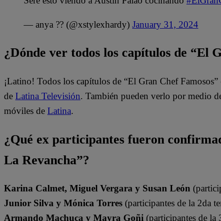
Seré esto viendo a Austin Palao cocinando
#ElGran
— anya ?? (@xstylexhardy)
January 31, 2024
¿Dónde ver todos los capítulos de “El
¡Latino! Todos los capítulos de “El Gran Chef Famosos” 
de
Latina Televisión
. También pueden verlo por medio del
móviles de
Latina
.
¿Qué ex participantes fueron confirm
La Revancha”?
Karina Calmet, Miguel Vergara y Susan León
(partici
Junior Silva y Mónica Torres
(participantes de la 2da t
Armando Machuca y Mayra Goñi
(participantes de la