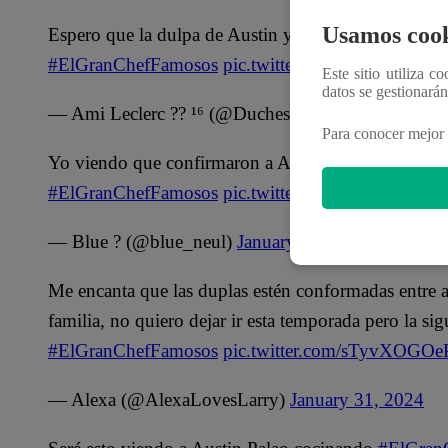
Usamos cook
Espero que la dulpa de Austin y su papa no me haga
#ElGranChefFamosos
pic.twitter.com/Dl68VZvNF
Este sitio utiliza c
datos se gestionará
— Ami Leclerc ?? ¹⁶ (@DuchessSeries)
January 31,
Para conocer mejor 
Yo viendo que confirmaron a Austin, Marco Zunino 
#ElGranChefFamosos
pic.twitter.com/TZVgmouyci
— Blue ? (@blue_neul)
January 31, 2024
Me encanta que las duplas estén conformadas entre 
familia, no quiero dejar ir esta temporada pero la si
#ElGranChefFamosos
pic.twitter.com/sTyvXOGOe
— Alexa (@AlexaLovesLarry)
January 31, 2024