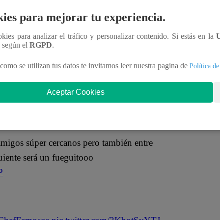
ies para mejorar tu experiencia.
n sufrir como los Renatos
m
ookies para analizar el tráfico y personalizar contenido. Si estás en la
n según el
RGPD
.
 2024
como se utilizan tus datos te invitamos leer nuestra pagina de
Política de
y Denisse Dibos para la siguiente temporada
Aceptar Cookies
amigos súper cercanos pero también entre
guiente será un fueguitooo
P