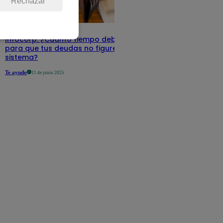
Rechazar
Infocorp: ¿Cuánto tiempo debe pasar
para que tus deudas no figuren en su
sistema?
Te ayudo
11 de junio 2025