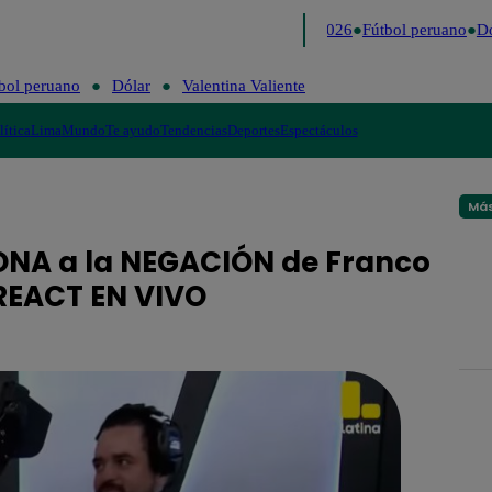
Lo último
Me Caigo de Risa
Perú Decide 2026
Fútbol peruano
Dól
bol peruano
Dólar
Valentina Valiente
lítica
Lima
Mundo
Te ayudo
Tendencias
Deportes
Espectáculos
Más
NA a la NEGACIÓN de Franco
 REACT EN VIVO