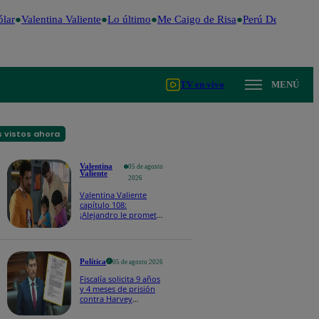
ar
Valentina Valiente
Lo último
Me Caigo de Risa
Perú Decide 2026
TV en vivo
MENÚ
 vistos ahora
Valentina
05 de agosto
Valiente
2026
Valentina Valiente
capítulo 108:
¡Alejandro le promete
a Lolo y Tony que
siempre estará para
ellos, pase lo que pase
con Valentina!
Política
05 de agosto 2026
Fiscalía solicita 9 años
y 4 meses de prisión
contra Harvey
Colchado por dos
presuntos delitos