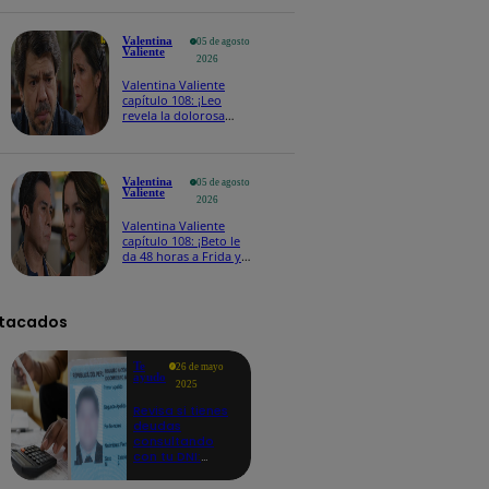
Valentina
05 de agosto
Valiente
2026
Valentina Valiente
capítulo 108: ¡Leo
revela la dolorosa
tragedia que lo hizo
regresar al Perú!
Valentina
05 de agosto
Valiente
2026
Valentina Valiente
capítulo 108: ¡Beto le
da 48 horas a Frida y
Macarena para
conseguir el dinero o
revelará las fotos!
tacados
Te
26 de mayo
ayudo
2025
Revisa si tienes
deudas
consultando
con tu DNI:
aquí los
detalles