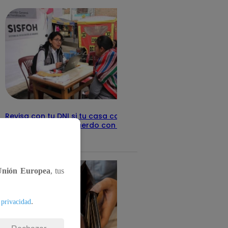
Revisa con tu DNI si tu casa califica
como pobre, de acuerdo con el Sisfoh
Te ayudo
25 de mayo 2026
Unión Europea
, tus
.
 privacidad