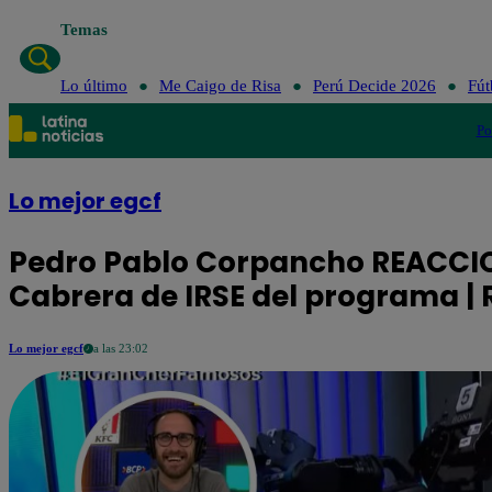
Temas
Lo último
Me Caigo de Risa
Perú Decide 2026
Fút
Po
Lo mejor egcf
Pedro Pablo Corpancho REACCIO
Cabrera de IRSE del programa |
Lo mejor egcf
a las 23:02