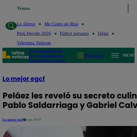
Temas
Lo último
Me Caigo de
Lo último
Me Caigo de Risa
Perú Decide 2026
Fútbol peruano
Dólar
Valentina Valiente
Política
Lima
Mundo
Te ayudo
Tendencias
TV en vivo
MENÚ
Deportes
Espectáculos
Lo mejor egcf
Peláez les reveló su secreto culi
Pablo Saldarriaga y Gabriel Cal
Lo mejor egcf
a las 20:47