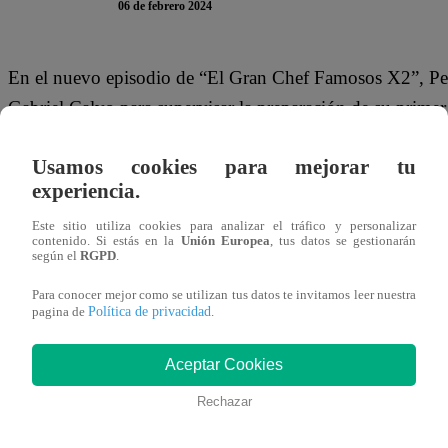
06 de febrero 2024
En el nuevo episodio de “El Gran Chef Famosos X2”, Pelá
Gabriel Calvo para supervisar la preparación de su primer
decidió revelarle su mejor secreto culinario.
Usamos cookies para mejorar tu
Al ver que el choclo de esta dupla de “Torbellino” estaba
experiencia.
de jugo de limón para que vuelva a ser blanco.
Este sitio utiliza cookies para analizar el tráfico y personalizar
contenido. Si estás en la
Unión Europea
, tus datos se gestionarán
según el
RGPD
.
Este martes 6 de febrero, Denisse Dibós y Marco Zunino;
padre Steve Palao; y Gabriel Calvo y Pablo Saldarriaga ti
Para conocer mejor como se utilizan tus datos te invitamos leer nuestra
Política de privacidad
pagina de
.
“El Gran Chef Famosos X2”. Dos de las duplas pasarán a
Aceptar Cookies
Rechazar