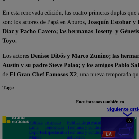
En esta renovada edición, las cuatro primeras duplas que 
son: los actores de Papá en Apuros,
Joaquín Escobar y 
Díaz y Pacho Cavero; las hermanas Josetty y Génesi
Toyo.
Los actores
Denisse Dibós y Marco Zunino; las herman
Austin y su padre Steve Palao; y los amigos Pablo Sa
de
El Gran Chef Famosos X2
, una nueva temporada que 
Tags:
destacada minuto
El Gran Chef Famosos
Encuéntranos también en
Siguiente artí
Teléfono: 219
X
Política
Te ayudo
Política de privacidad
1000
Lima
Tendencias
Términos y condiciones
Av. San
Deportes
Espectáculos
Términos y condiciones
Felipe 968
Mundo
aplicación
Jesús María