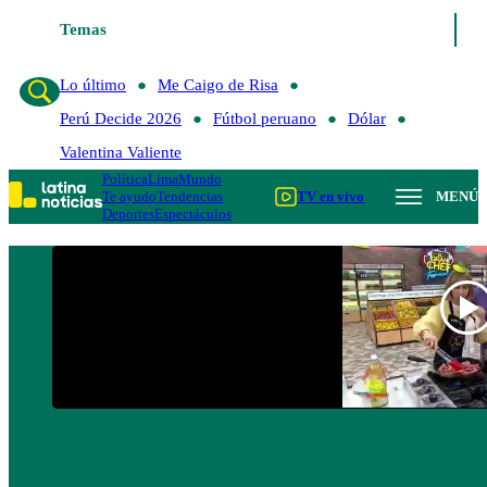
Temas
Lo último
Me Caigo de Risa
Perú Decide 20
Lo último
Me Caigo de Risa
Perú Decide 2026
Fútbol peruano
Dólar
Valentina Valiente
Política
Lima
Mundo
Te ayudo
Tendencias
TV en vivo
MENÚ
Deportes
Espectáculos