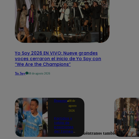
Yo Soy 2026 EN VIVO: Nueve grandes
voces cerraron el inicio de Yo Soy con
“We Are the Champions”
Yo Soy
08 de agosto 2026
Deportes
08 de
agosto
2026
Partidos y
tabla de
posiciones
del Torneo
Encuéntranos también en
Clausura EN