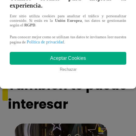
experiencia.
Este sitio utiliza cookies para analizar el tráfico y personalizar
contenido. Si estás en la
Unión Europea
, tus datos se gestionarán
según el
RGPD
.
¿Por qué Nelly Rossinelli se volvió viral
La ca
Para conocer mejor como se utilizan tus datos te invitamos leer nuestra
antes de Navidad?
conmo
Política de privacidad
pagina de
.
Aceptar Cookies
Rechazar
También te puede
interesar