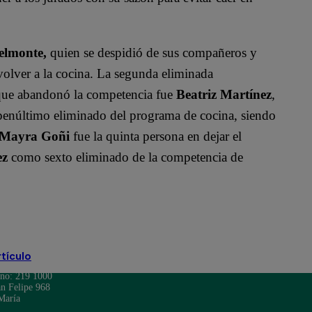
elmonte,
quien se despidió de sus compañeros y
volver a la cocina. La segunda eliminada
e que abandonó la competencia fue
Beatriz Martínez
,
penúltimo eliminado del programa de cocina, siendo
Mayra Goñi
fue la quinta persona en dejar el
ez
como sexto eliminado de la competencia de
ossinelli
rtículo
ono: 219 1000
n Felipe 968
María