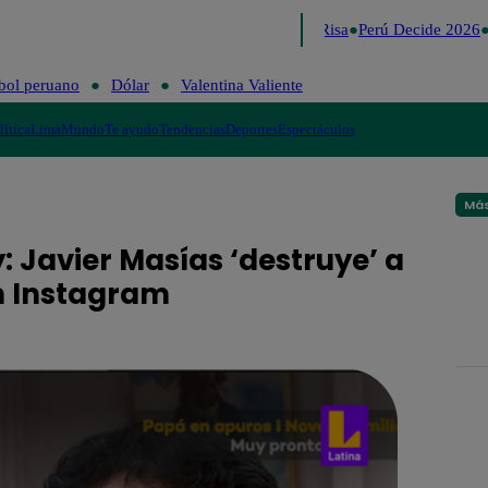
Lo último
Me Caigo de Risa
Perú Decide 2026
bol peruano
Dólar
Valentina Valiente
lítica
Lima
Mundo
Te ayudo
Tendencias
Deportes
Espectáculos
Más
 Javier Masías ‘destruye’ a
 en Instagram