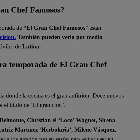
Gran Chef Famosos?
mporada de
“El Gran Chef Famosos
” están
visión.
También pueden verlo por medio
óviles de
Latina.
era temporada de El Gran Chef
 donde la cocina es el gran anfitrión. Doce nuevos
 el título de ‘El gran chef’.
 Belmonte, Christian el ‘Loco’ Wagner, Sirena
eatriz Mart
í
nez ‘Herbolaria’, Milene Vásquez,
r a los jurados con su sazón para evitar caer en