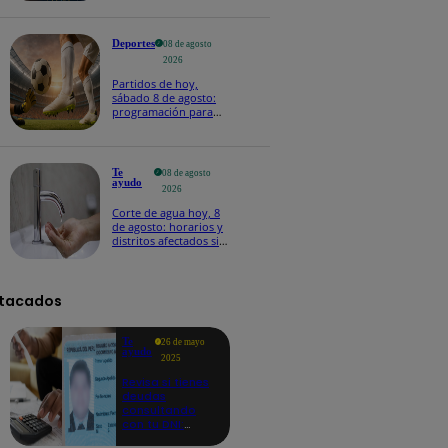
Deportes
08 de agosto
2026
Partidos de hoy,
sábado 8 de agosto:
programación para
ver fútbol EN VIVO
Te
08 de agosto
ayudo
2026
Corte de agua hoy, 8
de agosto: horarios y
distritos afectados sin
el servicio de Sedapal
tacados
Te
26 de mayo
ayudo
2025
Revisa si tienes
deudas
consultando
con tu DNI:
aquí los