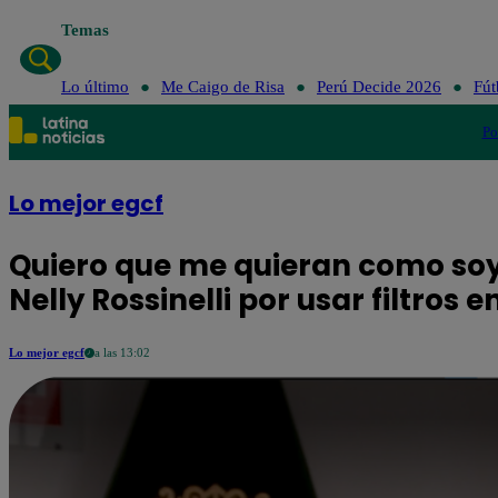
Temas
Lo último
Me Caigo de Risa
Perú Decide 2026
Fút
Po
Lo mejor egcf
Quiero que me quieran como soy:
Nelly Rossinelli por usar filtros
Lo mejor egcf
a las 13:02