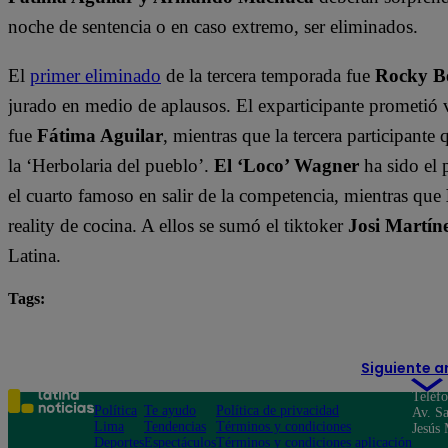
noche de sentencia o en caso extremo, ser eliminados.
El
primer eliminado
de la tercera temporada fue
Rocky B
jurado en medio de aplausos. El exparticipante prometió 
fue
Fátima Aguilar
, mientras que la tercera participant
la ‘Herbolaria del pueblo’.
El ‘Loco’ Wagner
ha sido el 
el cuarto famoso en salir de la competencia, mientras que
reality de cocina. A ellos se sumó el tiktoker
Josi Martín
Latina.
Tags:
destacada minuto
El Gran Chef Famosos
Nelly R
Siguiente a
Teléf
Política
Te ayudo
Política de privacidad
Av. Sa
Lima
Tendencias
Términos y condiciones
Jesús 
Deportes
Espectáculos
Términos y condiciones aplicación