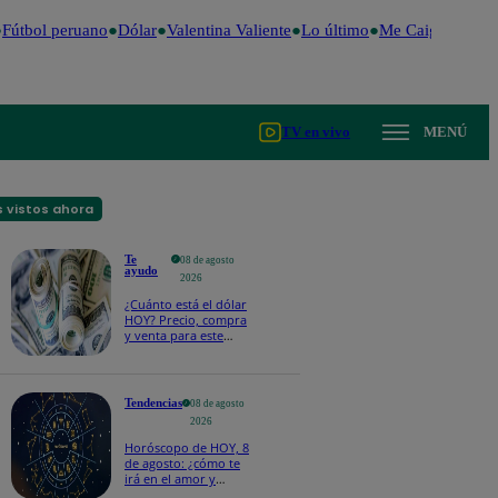
Fútbol peruano
Dólar
Valentina Valiente
Lo último
Me Caigo de Risa
TV en vivo
MENÚ
 vistos ahora
Te
08 de agosto
ayudo
2026
¿Cuánto está el dólar
HOY? Precio, compra
y venta para este
sábado 8 de agosto
Tendencias
08 de agosto
2026
Horóscopo de HOY, 8
de agosto: ¿cómo te
irá en el amor y
trabajo, según la IA?