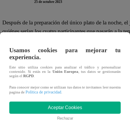
25 de octubre 2023
Después de la preparación del único plato de la noche, e
quiénes serían los cuatro participantes que pasarán a la 
Christian Ysla, Fiorella Cayo y Renato Jr. Uno de ellos 
Usamos cookies para mejorar tu
El jurado anunció que el primer participante que pasó a
experiencia.
Rossini ya han pasado por ahí, al menos el junior. Voy a sa
Este sitio utiliza cookies para analizar el tráfico y personalizar
que, el segundo concursante a eliminación fue Christian Y
contenido. Si estás en la
Unión Europea
, tus datos se gestionarán
según el
RGPD
.
no paso, me voy”. En tanto, Fiorella Cayo y Renato Rossi
Para conocer mejor como se utilizan tus datos te invitamos leer nuestra
Eliminación.
Política de privacidad
pagina de
.
Este miércoles 25 de octubre se vive una nueva Noche de
Aceptar Cookies
Chef Famosos”. Fiorella Cayo, Renato Rossini, ‘Flaco’ Gr
Rechazar
enfrentaron en la cocina del programa de Latina.