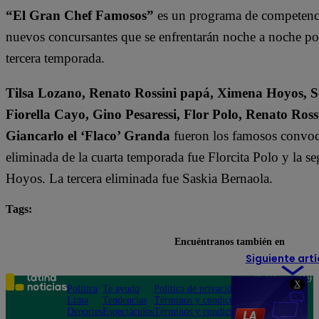
“El Gran Chef Famosos”
es un programa de competencia
nuevos concursantes que se enfrentarán noche a noche por l
tercera temporada.
Tilsa Lozano, Renato Rossini papá, Ximena Hoyos, Se
Fiorella Cayo, Gino Pesaressi, Flor Polo, Renato Ross
Giancarlo el ‘Flaco’ Granda
fueron los famosos convoca
eliminada de la cuarta temporada fue Florcita Polo y la s
Hoyos. La tercera eliminada fue Saskia Bernaola.
Tags:
destacada minuto
El Gran Chef Famosos
Encuéntranos también en
Siguiente artí
Teléfono: 219
X
Política
Te ayudo
Política de privacidad
1000
Lima
Tendencias
Términos y condiciones
Av. San
Deportes
Espectáculos
Términos y condiciones
Felipe 968