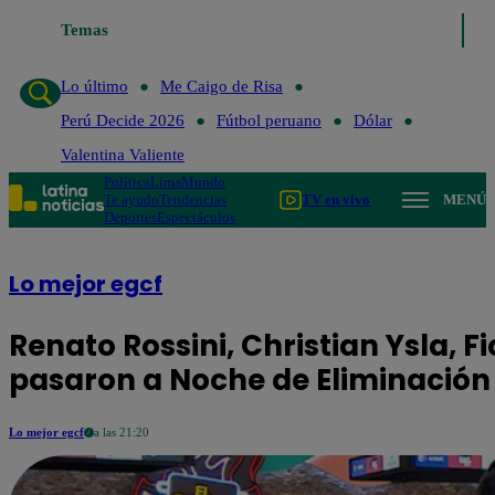
Temas
Lo último
Me Caigo de Risa
Perú Decide 20
Lo último
Me Caigo de Risa
Perú Decide 2026
Fútbol peruano
Dólar
Valentina Valiente
Política
Lima
Mundo
Te ayudo
Tendencias
TV en vivo
MENÚ
Deportes
Espectáculos
Lo mejor egcf
Renato Rossini, Christian Ysla, F
pasaron a Noche de Eliminación
Lo mejor egcf
a las 21:20