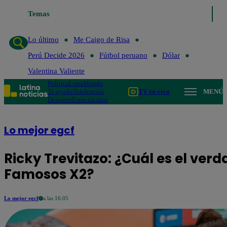
Temas
Lo último
Me Caigo de Risa
P
Lo último
Me Caigo de Risa
Perú Decide 2026
Fútbol peruano
Dólar
Valentina Valiente
Política
Lima
Mundo
Te ayudo
Tendencias
TV en vivo
MENÚ
Deportes
Espectáculos
Lo mejor egcf
Ricky Trevitazo: ¿Cuál es el ver
Famosos X2?
Lo mejor egcf
a las 16:05