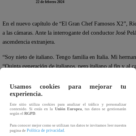
22 de febrero 2024
En el nuevo capítulo de “El Gran Chef Famosos X2”, Rick
a las cámaras. Ante la interrogante del conductor José Pel
ascendencia extranjera.
“Soy nieto de italiano. Tengo familia en Italia. Mi herma
“Quinta generación de italianos, pero italiano al fin y al
Este jueves 22 de febrero, Austin y Steve Palao; Luigui 
Usamos cookies para mejorar tu
Rodrigo Sánchez-Patiño se enfrentan en la temida Noche 
experiencia.
abandonará la competencia culinaria de Latina Televisión
Este sitio utiliza cookies para analizar el tráfico y personalizar
contenido. Si estás en la
Unión Europea
, tus datos se gestionarán
según el
RGPD
.
Para conocer mejor como se utilizan tus datos te invitamos leer nuestra
Política de privacidad
pagina de
.