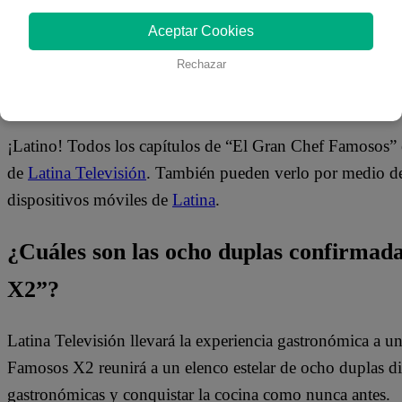
Aceptar Cookies
Rechazar
¿Dónde ver todos los capítulos de “El
¡Latino! Todos los capítulos de “El Gran Chef Famosos” 
de
Latina Televisión
. También pueden verlo por medio del
dispositivos móviles de
Latina
.
¿Cuáles son las ocho duplas confirma
X2”?
Latina Televisión llevará la experiencia gastronómica a 
Famosos X2 reunirá a un elenco estelar de ocho duplas dis
gastronómicas y conquistar la cocina como nunca antes.