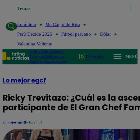
Temas
Lo último
Me Caigo de Risa
Perú
Lo último
Me Caigo de Risa
Perú Decide 2026
Fútbol peruano
Dólar
Valentina Valiente
Política
Lima
Mundo
Te ayudo
Tendencias
TV en vivo
MENÚ
Deportes
Espectáculos
Lo mejor egcf
Ricky Trevitazo: ¿Cuál es la asc
participante de El Gran Chef Fa
Lo mejor egcf
a las 20:53