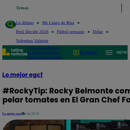
Temas
Lo último
Me Caigo de Risa
Perú 
Lo último
Me Caigo de Risa
Perú Decide 2026
Fútbol peruano
Dólar
Valentina Valiente
Política
Lima
Mundo
Te ayudo
Tendencias
TV en vivo
MENÚ
Deportes
Espectáculos
Lo mejor egcf
#RockyTip: Rocky Belmonte comp
pelar tomates en El Gran Chef 
Lo mejor egcf
a las 20:26