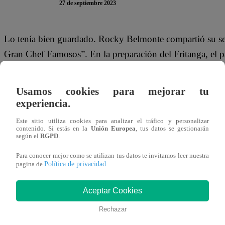
27 de septiembre 2023
Lo tenía bien guardado. Rocky Belmonte compartió su sec
Gran Chef Famosos”. En la preparación del Fritanga, el p
complicaciones.
Usamos cookies para mejorar tu
El presentador de televisión dijo: “Un Rocky Tip. Sanco
experiencia.
minutos. Lo sacas y en el agua fría solito se sale la cáscar
Este sitio utiliza cookies para analizar el tráfico y personalizar
contenido. Si estás en la
Unión Europea
, tus datos se gestionarán
Este miércoles 27 de setiembre se vive una nueva Noche d
según el
RGPD
.
Gran Chef Famosos”. Leslie Stewart, Armando Machuca, 
Para conocer mejor como se utilizan tus datos te invitamos leer nuestra
la cocina para salvarse de la temida Noche de Eliminació
Política de privacidad
pagina de
.
Aceptar Cookies
Rechazar