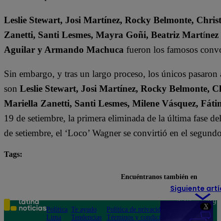
Leslie Stewart, Josi Martínez, Rocky Belmonte, Christ
Zanetti, Santi Lesmes, Mayra Goñi, Beatriz Mart
í
nez
Aguilar y Armando Machuca
fueron los famosos convo
Sin embargo, y tras un largo proceso, los únicos pasaron
son
Leslie Stewart, Josi Martínez, Rocky Belmonte, Ch
Mariella Zanetti, Santi Lesmes, Milene Vásquez, F
19 de setiembre, la primera eliminada de la última fase d
de setiembre, el ‘Loco’ Wagner se convirtió en el segund
Tags:
destacada minuto
El Gran Chef Famosos
Encuéntranos también en
Siguiente artí
Teléfono: 219
X
Política
Te ayudo
Política de privacidad
1000
Lima
Tendencias
Términos y condiciones
Av. San