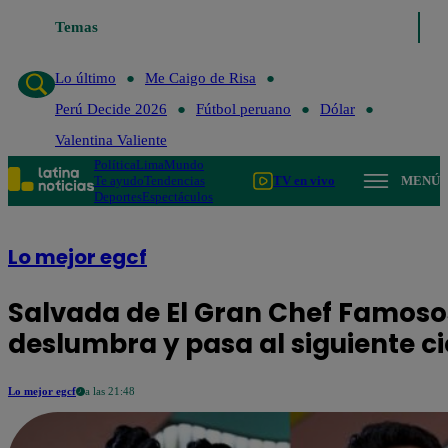
Temas
Lo último
Me Caigo de
Lo último
Me Caigo de Risa
Perú Decide 2026
Fútbol peruano
Dólar
Valentina Valiente
Política
Lima
Mundo
Te ayudo
Tendencias
TV en vivo
MENÚ
Deportes
Espectáculos
Lo mejor egcf
Salvada de El Gran Chef Famoso
deslumbra y pasa al siguiente ci
Lo mejor egcf
a las 21:48